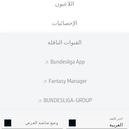
اللاعبون
الأهداف المتوقعة
الإحصائيات
القنوات الناقلة
Bundesliga App
Fantasy Manager
Goals
BUNDESLIGA-GROUP
التمريرات المكتملة
اختر اللغة
0
0
وضع شاشة العرض
العربية
الدقة
0 %
0 %