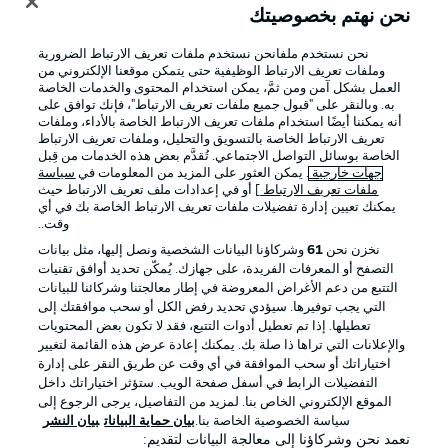
نحن نهتم بخصوصيتك
نحن نستخدم ملفانحن نستخدم ملفات تعريف الارتباط الضرورية
وملفات تعريف الارتباط الوظيفية حتى يتمكن موقعنا الإلكتروني من
العمل بشكل آمن ومن ثمَّ، يمكن استخدام المحتوى والخدمات الخاصة
به. وبالنقر على "قبول جميع ملفات تعريف الارتباط"، فإنك توافق على
أنه يمكننا أيضًا استخدام ملفات تعريف الارتباط الخاصة بالأداء، وملفات
تعريف الارتباط الخاصة بالتسويق والتحليل، وملفات تعريف الارتباط
الخاصة بوسائل التواصل الاجتماعي. تُقدَّم بعض هذه الخدمات من قِبل
جهات خارجية
. يمكن العثور على المزيد من المعلومات في
سياسة
ملفات تعريف الارتباط
] أو في إعدادات ملف تعريف الارتباط حيث
يمكنك تعيين إدارة تفضيلات ملفات تعريف الارتباط الخاصة بك في أي
الإعلانات
الإخطارات القانونية
وقت..
إدارة التفضيلات
بيان الخصوصية
نخزن نحن
61
وشركاؤنا البيانات الشخصية ونصل إليها، مثل بيانات
التصفح أو المعرفات الفريدة، على جهازك. يُمكّن تحديد أوافق تقنيات
شروط الاستخدام
الوظائف
التتبع من دعم الأغراض المعروضة في إطار معالجتنا وشركائنا للبيانات
جهة النشر
تواصل معنا
التي يجب توفيرها. سيؤدي تحديد رفض الكل أو سحب موافقتك إلى
تعطيلها. إذا تم تعطيل أدوات التتبع، فقد لا تكون بعض المحتويات
اللاعبون
والإعلانات التي تراها ذا صلة بك. يمكنك إعادة عرض هذه القائمة لتغيير
اختياراتك أو سحب الموافقة في أي وقت عن طريق النقر على إدارة
التفضيلات الرابط في أسفل صفحة الويب. ستؤثر اختياراتك داخل
الموقع الإلكتروني الخاص بنا. لمزيد من التفاصيل، يرجى الرجوع إلى
سياسة الخصوصية الخاصة بنا.
بيان حماية البيانات
بيان النشر
نعمد نحن وشركاؤنا إلى معالجة البيانات لتقديم: