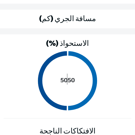
مسافة الجري (كم)
الاستحواذ (%)
50
50
الافتكاكات الناجحة