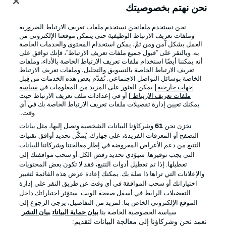
نحن نهتم بخصوصيتك
نحن نستخدم ملفانحن نستخدم ملفات تعريف الارتباط الضرورية
وملفات تعريف الارتباط الوظيفية حتى يتمكن موقعنا الإلكتروني من
العمل بشكل آمن ومن ثمَّ، يمكن استخدام المحتوى والخدمات الخاصة
به. وبالنقر على "قبول جميع ملفات تعريف الارتباط"، فإنك توافق على
أنه يمكننا أيضًا استخدام ملفات تعريف الارتباط الخاصة بالأداء، وملفات
تعريف الارتباط الخاصة بالتسويق والتحليل، وملفات تعريف الارتباط
الخاصة بوسائل التواصل الاجتماعي. تُقدَّم بعض هذه الخدمات من قِبل
جهات خارجية
. يمكن العثور على المزيد من المعلومات في
سياسة
ملفات تعريف الارتباط
] أو في إعدادات ملف تعريف الارتباط حيث
يمكنك تعيين إدارة تفضيلات ملفات تعريف الارتباط الخاصة بك في أي
الإعلانات
الإخطارات القانونية
وقت..
إدارة التفضيلات
بيان الخصوصية
نخزن نحن
61
وشركاؤنا البيانات الشخصية ونصل إليها، مثل بيانات
التصفح أو المعرفات الفريدة، على جهازك. يُمكّن تحديد أوافق تقنيات
شروط الاستخدام
الوظائف
التتبع من دعم الأغراض المعروضة في إطار معالجتنا وشركائنا للبيانات
جهة النشر
تواصل معنا
التي يجب توفيرها. سيؤدي تحديد رفض الكل أو سحب موافقتك إلى
تعطيلها. إذا تم تعطيل أدوات التتبع، فقد لا تكون بعض المحتويات
اللاعبون
والإعلانات التي تراها ذا صلة بك. يمكنك إعادة عرض هذه القائمة لتغيير
اختياراتك أو سحب الموافقة في أي وقت عن طريق النقر على إدارة
التفضيلات الرابط في أسفل صفحة الويب. ستؤثر اختياراتك داخل
الموقع الإلكتروني الخاص بنا. لمزيد من التفاصيل، يرجى الرجوع إلى
سياسة الخصوصية الخاصة بنا.
بيان حماية البيانات
بيان النشر
نعمد نحن وشركاؤنا إلى معالجة البيانات لتقديم: