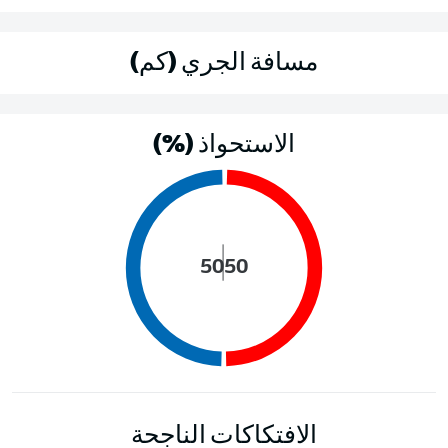
مسافة الجري (كم)
الاستحواذ (%)
50
50
الافتكاكات الناجحة