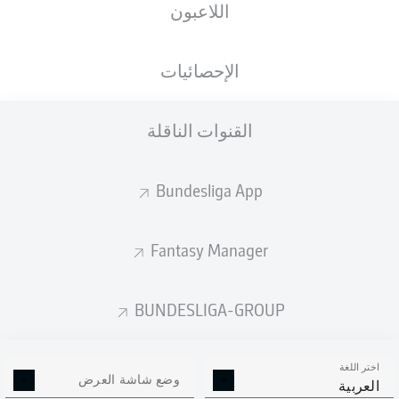
اللاعبون
الأهداف المتوقعة
الإحصائيات
القنوات الناقلة
Bundesliga App
Fantasy Manager
Goals
BUNDESLIGA-GROUP
التمريرات المكتملة
اختر اللغة
0
0
وضع شاشة العرض
العربية
الدقة
0 %
0 %