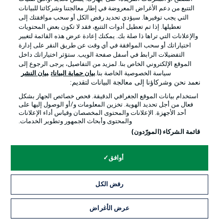
التتبع من دعم الأغراض المعروضة في إطار معالجتنا وشركائنا للبيانات
التي يجب توفيرها. سيؤدي تحديد رفض الكل أو سحب موافقتك إلى
تعطيلها. إذا تم تعطيل أدوات التتبع، فقد لا تكون بعض المحتويات
والإعلانات التي تراها ذا صلة بك. يمكنك إعادة عرض هذه القائمة لتغيير
Official Partners
اختياراتك أو سحب الموافقة في أي وقت عن طريق النقر على إدارة
التفضيلات الرابط في أسفل صفحة الويب. ستؤثر اختياراتك داخل
الموقع الإلكتروني الخاص بنا. لمزيد من التفاصيل، يرجى الرجوع إلى
سياسة الخصوصية الخاصة بنا.
بيان حماية البيانات
بيان النشر
نعمد نحن وشركاؤنا إلى معالجة البيانات لتقديم:
استخدام بيانات الموقع الجغرافي الدقيقة. فحص خصائص الجهاز بشكل
فعال من أجل تحديد الهوية. تخزين المعلومات و/أو الوصول إليها على
أحد الأجهزة. الإعلانات والمحتوى المخصصان وقياس أداء الإعلانات
والمحتوى وأبحاث الجمهور وتطوير الخدمات.
قائمة الشركاء (المورّدون)
الإعلانات
الإخطارات القانونية
أوافق
إدارة التفضيلات
بيان الخصوصية
رفض الكل
شروط الاستخدام
الوظائف
جهة النشر
تواصل معنا
عرض الأغراض
التذاكر
اللاعبون