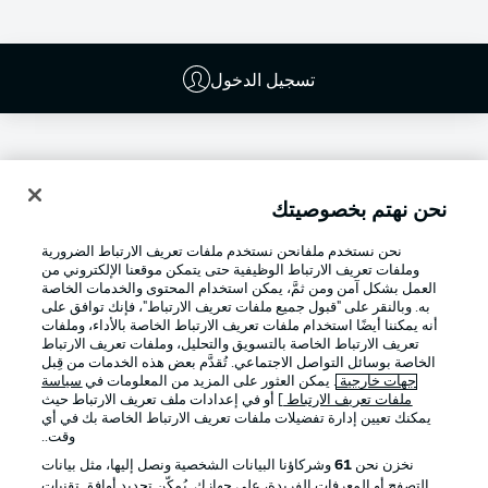
تسجيل الدخول
نحن نهتم بخصوصيتك
نحن نستخدم ملفانحن نستخدم ملفات تعريف الارتباط الضرورية
وملفات تعريف الارتباط الوظيفية حتى يتمكن موقعنا الإلكتروني من
العمل بشكل آمن ومن ثمَّ، يمكن استخدام المحتوى والخدمات الخاصة
به. وبالنقر على "قبول جميع ملفات تعريف الارتباط"، فإنك توافق على
أنه يمكننا أيضًا استخدام ملفات تعريف الارتباط الخاصة بالأداء، وملفات
تعريف الارتباط الخاصة بالتسويق والتحليل، وملفات تعريف الارتباط
Football as it's meant to be
الخاصة بوسائل التواصل الاجتماعي. تُقدَّم بعض هذه الخدمات من قِبل
جهات خارجية
. يمكن العثور على المزيد من المعلومات في
سياسة
ملفات تعريف الارتباط
] أو في إعدادات ملف تعريف الارتباط حيث
يمكنك تعيين إدارة تفضيلات ملفات تعريف الارتباط الخاصة بك في أي
وقت..
تطبيق الدوري الألماني
نخزن نحن
61
وشركاؤنا البيانات الشخصية ونصل إليها، مثل بيانات
التصفح أو المعرفات الفريدة، على جهازك. يُمكّن تحديد أوافق تقنيات