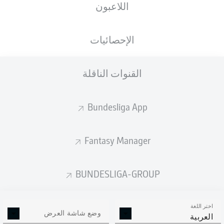
اللاعبون
EINTRACHT-STADION
الإحصائيات
القنوات الناقلة
إعلان
Bundesliga App
لم يتوفر محتوى بعد لاختيارك.
Fantasy Manager
BUNDESLIGA-GROUP
اختر اللغة
وضع شاشة العرض
العربية