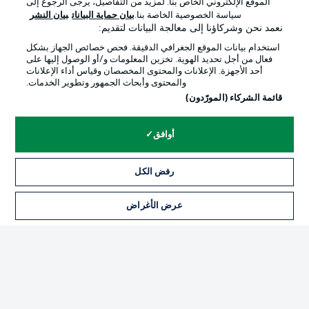
الموقع الإلكتروني الخاص بنا. لمزيد من التفاصيل، يرجى الرجوع إلى
Official Partners
سياسة الخصوصية الخاصة بنا.
بيان حماية البيانات
بيان النشر
نعمد نحن وشركاؤنا إلى معالجة البيانات لتقديم:
استخدام بيانات الموقع الجغرافي الدقيقة. فحص خصائص الجهاز بشكل
فعال من أجل تحديد الهوية. تخزين المعلومات و/أو الوصول إليها على
أحد الأجهزة. الإعلانات والمحتوى المخصصان وقياس أداء الإعلانات
والمحتوى وأبحاث الجمهور وتطوير الخدمات.
قائمة الشركاء (المورّدون)
أوافق
الإعلانات
الإخطارات القانونية
رفض الكل
إدارة التفضيلات
بيان الخصوصية
عرض الأغراض
التذاكر
شروط الاستخدام
الوظائف
جهة النشر
تواصل معنا
اللاعبون