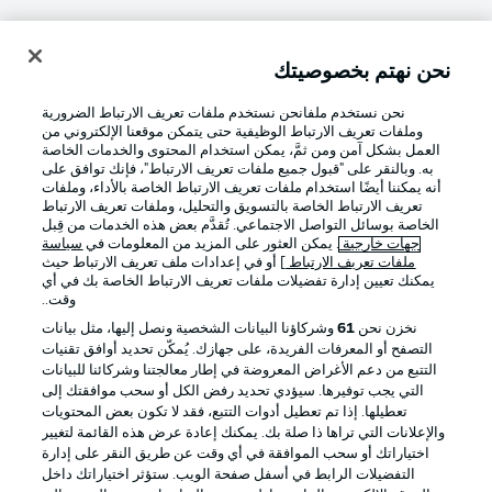
نحن نهتم بخصوصيتك
تسجيل الدخول
نحن نستخدم ملفانحن نستخدم ملفات تعريف الارتباط الضرورية
وملفات تعريف الارتباط الوظيفية حتى يتمكن موقعنا الإلكتروني من
العمل بشكل آمن ومن ثمَّ، يمكن استخدام المحتوى والخدمات الخاصة
به. وبالنقر على "قبول جميع ملفات تعريف الارتباط"، فإنك توافق على
أنه يمكننا أيضًا استخدام ملفات تعريف الارتباط الخاصة بالأداء، وملفات
تعريف الارتباط الخاصة بالتسويق والتحليل، وملفات تعريف الارتباط
الخاصة بوسائل التواصل الاجتماعي. تُقدَّم بعض هذه الخدمات من قِبل
جهات خارجية
. يمكن العثور على المزيد من المعلومات في
سياسة
ملفات تعريف الارتباط
] أو في إعدادات ملف تعريف الارتباط حيث
Football as it's meant to be
يمكنك تعيين إدارة تفضيلات ملفات تعريف الارتباط الخاصة بك في أي
وقت..
نخزن نحن
61
وشركاؤنا البيانات الشخصية ونصل إليها، مثل بيانات
التصفح أو المعرفات الفريدة، على جهازك. يُمكّن تحديد أوافق تقنيات
التتبع من دعم الأغراض المعروضة في إطار معالجتنا وشركائنا للبيانات
تطبيق الدوري الألماني
التي يجب توفيرها. سيؤدي تحديد رفض الكل أو سحب موافقتك إلى
تعطيلها. إذا تم تعطيل أدوات التتبع، فقد لا تكون بعض المحتويات
والإعلانات التي تراها ذا صلة بك. يمكنك إعادة عرض هذه القائمة لتغيير
اختياراتك أو سحب الموافقة في أي وقت عن طريق النقر على إدارة
التفضيلات الرابط في أسفل صفحة الويب. ستؤثر اختياراتك داخل