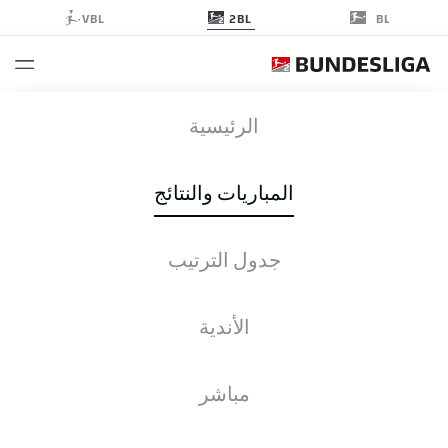
2BL
VBL
BL
FCH
-
H96
الرئيسية
المباريات والنتائج
جدول الترتيب
التغطية المباشرة
الأخبار
التشكيلات
الإحصائيات
جدول الترتيب
الأندية
مباشر
التحقق مرة أخرى