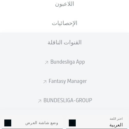
اللاعبون
الأهداف المتوقعة
الإحصائيات
القنوات الناقلة
Bundesliga App
Fantasy Manager
Goals
BUNDESLIGA-GROUP
التمريرات المكتملة
اختر اللغة
0
0
وضع شاشة العرض
العربية
الدقة
0 %
0 %