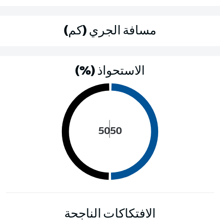
مسافة الجري (كم)
الاستحواذ (%)
50
50
الافتكاكات الناجحة