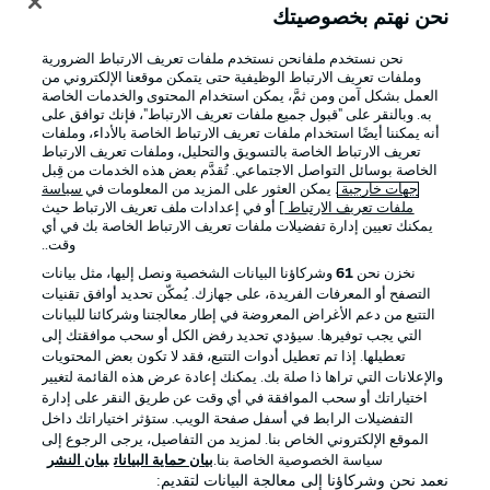
نحن نهتم بخصوصيتك
نحن نستخدم ملفانحن نستخدم ملفات تعريف الارتباط الضرورية
وملفات تعريف الارتباط الوظيفية حتى يتمكن موقعنا الإلكتروني من
العمل بشكل آمن ومن ثمَّ، يمكن استخدام المحتوى والخدمات الخاصة
به. وبالنقر على "قبول جميع ملفات تعريف الارتباط"، فإنك توافق على
أنه يمكننا أيضًا استخدام ملفات تعريف الارتباط الخاصة بالأداء، وملفات
تعريف الارتباط الخاصة بالتسويق والتحليل، وملفات تعريف الارتباط
الخاصة بوسائل التواصل الاجتماعي. تُقدَّم بعض هذه الخدمات من قِبل
جهات خارجية
. يمكن العثور على المزيد من المعلومات في
سياسة
ملفات تعريف الارتباط
] أو في إعدادات ملف تعريف الارتباط حيث
يمكنك تعيين إدارة تفضيلات ملفات تعريف الارتباط الخاصة بك في أي
الإعلانات
الإخطارات القانونية
وقت..
إدارة التفضيلات
بيان الخصوصية
نخزن نحن
61
وشركاؤنا البيانات الشخصية ونصل إليها، مثل بيانات
التصفح أو المعرفات الفريدة، على جهازك. يُمكّن تحديد أوافق تقنيات
شروط الاستخدام
الوظائف
التتبع من دعم الأغراض المعروضة في إطار معالجتنا وشركائنا للبيانات
جهة النشر
تواصل معنا
التي يجب توفيرها. سيؤدي تحديد رفض الكل أو سحب موافقتك إلى
تعطيلها. إذا تم تعطيل أدوات التتبع، فقد لا تكون بعض المحتويات
اللاعبون
والإعلانات التي تراها ذا صلة بك. يمكنك إعادة عرض هذه القائمة لتغيير
اختياراتك أو سحب الموافقة في أي وقت عن طريق النقر على إدارة
التفضيلات الرابط في أسفل صفحة الويب. ستؤثر اختياراتك داخل
الموقع الإلكتروني الخاص بنا. لمزيد من التفاصيل، يرجى الرجوع إلى
سياسة الخصوصية الخاصة بنا.
بيان حماية البيانات
بيان النشر
نعمد نحن وشركاؤنا إلى معالجة البيانات لتقديم: