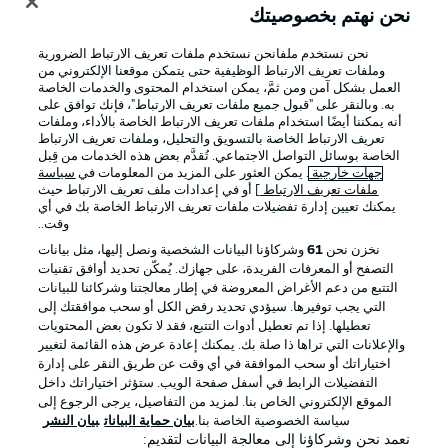
نحن نهتم بخصوصيتك
نحن نستخدم ملفانحن نستخدم ملفات تعريف الارتباط الضرورية
وملفات تعريف الارتباط الوظيفية حتى يتمكن موقعنا الإلكتروني من
العمل بشكل آمن ومن ثمَّ، يمكن استخدام المحتوى والخدمات الخاصة
به. وبالنقر على "قبول جميع ملفات تعريف الارتباط"، فإنك توافق على
أنه يمكننا أيضًا استخدام ملفات تعريف الارتباط الخاصة بالأداء، وملفات
تعريف الارتباط الخاصة بالتسويق والتحليل، وملفات تعريف الارتباط
الخاصة بوسائل التواصل الاجتماعي. تُقدَّم بعض هذه الخدمات من قِبل
جهات خارجية
. يمكن العثور على المزيد من المعلومات في
سياسة
ملفات تعريف الارتباط
] أو في إعدادات ملف تعريف الارتباط حيث
يمكنك تعيين إدارة تفضيلات ملفات تعريف الارتباط الخاصة بك في أي
الإعلانات
الإخطارات القانونية
وقت..
إدارة التفضيلات
بيان الخصوصية
نخزن نحن
61
وشركاؤنا البيانات الشخصية ونصل إليها، مثل بيانات
التصفح أو المعرفات الفريدة، على جهازك. يُمكّن تحديد أوافق تقنيات
شروط الاستخدام
الوظائف
التتبع من دعم الأغراض المعروضة في إطار معالجتنا وشركائنا للبيانات
جهة النشر
تواصل معنا
التي يجب توفيرها. سيؤدي تحديد رفض الكل أو سحب موافقتك إلى
تعطيلها. إذا تم تعطيل أدوات التتبع، فقد لا تكون بعض المحتويات
اللاعبون
والإعلانات التي تراها ذا صلة بك. يمكنك إعادة عرض هذه القائمة لتغيير
اختياراتك أو سحب الموافقة في أي وقت عن طريق النقر على إدارة
التفضيلات الرابط في أسفل صفحة الويب. ستؤثر اختياراتك داخل
الموقع الإلكتروني الخاص بنا. لمزيد من التفاصيل، يرجى الرجوع إلى
سياسة الخصوصية الخاصة بنا.
بيان حماية البيانات
بيان النشر
نعمد نحن وشركاؤنا إلى معالجة البيانات لتقديم: