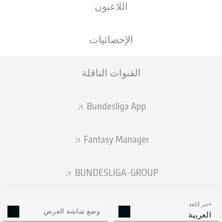
اللاعبون
الأهداف المتوقعة
الإحصائيات
القنوات الناقلة
Bundesliga App
Fantasy Manager
Goals
BUNDESLIGA-GROUP
التمريرات المكتملة
اختر اللغة
0
0
وضع شاشة العرض
العربية
الدقة
0 %
0 %