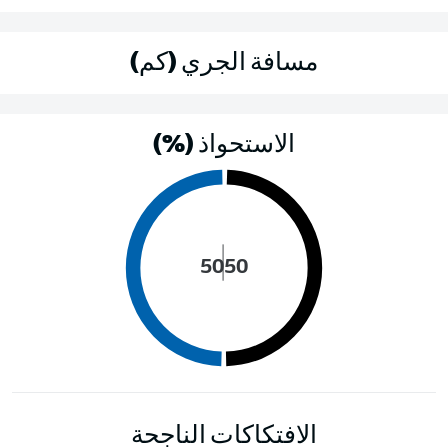
مسافة الجري (كم)
الاستحواذ (%)
50
50
الافتكاكات الناجحة