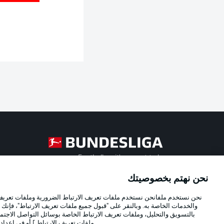
Football as it's meant to be
نحن نهتم بخصوصيتك
Official Partners
نحن نستخدم ملفانحن نستخدم ملفات تعريف الارتباط الضرورية وملفات تعريف ا
والخدمات الخاصة به. وبالنقر على "قبول جميع ملفات تعريف الارتباط"، فإنك ت
بالتسويق والتحليل، وملفات تعريف الارتباط الخاصة بوسائل التواصل الاجتما
ملفات تعريف الارتباط
] أو في إعداد