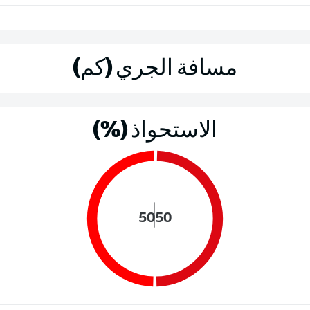
مسافة الجري (كم)
الاستحواذ (%)
50
50