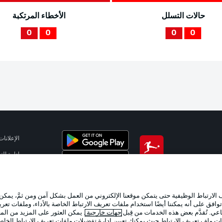
حالات التسلل
الأخطاء المرتكبة
0
0
0
0
الإعلانات
إدارة ال
تطبيق الدوري الألماني
شروط ال
جهة الن
لارتباط الوظيفية حتى يتمكن موقعنا الإلكتروني من العمل بشكل آمن ومن ثمَّ، يمكن
اللاعبون
وافق على أنه يمكننا أيضًا استخدام ملفات تعريف الارتباط الخاصة بالأداء، وملفات تعري
عي. تُقدَّم بعض هذه الخدمات من قِبل
جهات خارجية
. يمكن العثور على المزيد من ال
ات ملف تعريف الارتباط حيث يمكنك تعيين إدارة تفضيلات ملفات تعريف الارتباط الخا