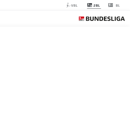
2BL
VBL
BL
GIE COTTBUS
الجولة 26
التغ