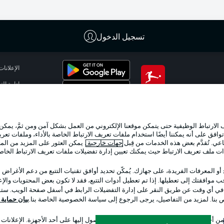
تسجيل الدخول
الإعلانات
إدارة ال
تطبيق الدوري الألماني
شروط ال
جهة الن
لارتباط الوظيفية حتى يتمكن موقعنا الإلكتروني من العمل بشكل آمن ومن ثمَّ، يمكن
اللاعبون
وافق على أنه يمكننا أيضًا استخدام ملفات تعريف الارتباط الخاصة بالأداء، وملفات تعري
عي. تُقدَّم بعض هذه الخدمات من قِبل
جهات خارجية
. يمكن العثور على المزيد من ال
ات ملف تعريف الارتباط حيث يمكنك تعيين إدارة تفضيلات ملفات تعريف الارتباط الخا
 أو المعرفات الفريدة، على جهازك. يُمكّن تحديد أوافق تقنيات التتبع من دعم الأغراض
 موافقتك إلى تعطيلها. إذا تم تعطيل أدوات التتبع، فقد لا تكون بعض المحتويات والإعلا
 في أي وقت عن طريق النقر على إدارة التفضيلات الرابط في أسفل صفحة الويب. ستؤث
ص بنا. لمزيد من التفاصيل، يرجى الرجوع إلى سياسة الخصوصية الخاصة بنا.
بيان حماية ال
اختر اللغة
 أجل تحديد الهوية. تخزين المعلومات و/أو الوصول إليها على أحد الأجهزة. الإعلانا