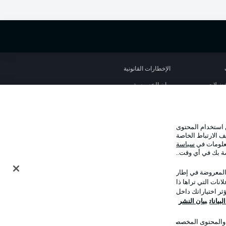
الإخطارات القانونية
تفضيلات
بيان الخصوصية
استخدام
الوظائف
شر
تواصل معنا
 استخدام المحتوى
ف الارتباط الخاصة
معلومات في
سياسة
صة بك في أي وقت..
 المعروضة في إطار
نات التي تراها ذا
ر اختياراتك داخل
بيانات
بيان النشر
ت والمحتوى المخصصان
وضع شاشة العرض