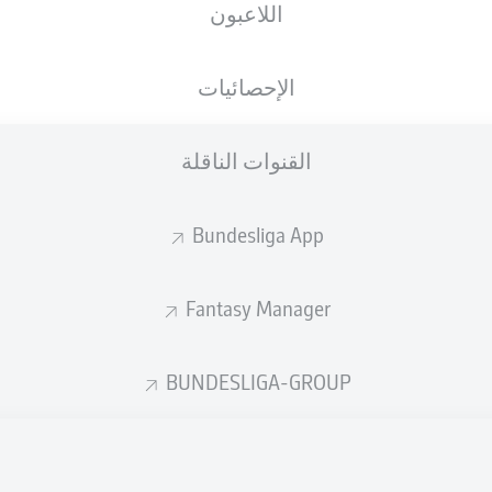
اللاعبون
Stadion an der Bremer Brücke
الإحصائيات
القنوات الناقلة
إعلان
Bundesliga App
Fantasy Manager
BUNDESLIGA-GROUP
لم يتوفر محتوى بعد لاختيارك.