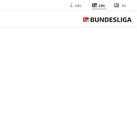
2BL
VBL
BL
 OSNABRÜCK
الجولة 25
التغ