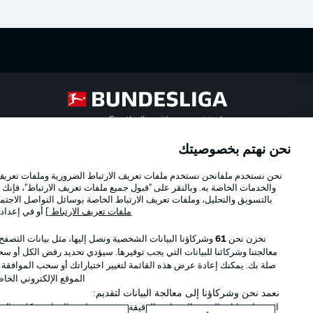
Football as it's meant to be
نحن نهتم بخصوصيتك
Official Partners
نحن نستخدم ملفانحن نستخدم ملفات تعريف الارتباط الضرورية وملفات تعريف ا
والخدمات الخاصة به. وبالنقر على "قبول جميع ملفات تعريف الارتباط"، فإنك ت
بالتسويق والتحليل، وملفات تعريف الارتباط الخاصة بوسائل التواصل الاجتما
ملفات تعريف الارتباط
] أو في إعداد
نخزن نحن
61
وشركاؤنا البيانات الشخصية ونصل إليها، مثل بيانات التصفح
معالجتنا وشركائنا للبيانات التي يجب توفيرها. سيؤدي تحديد رفض الكل أو سحب
صلة بك. يمكنك إعادة عرض هذه القائمة لتغيير اختياراتك أو سحب الموافقة
الموقع الإلكتروني الخا
نعمد نحن وشركاؤنا إلى معالجة البيانات لتقديم:
استخدام بيانات الموقع الجغرافي الدقيقة. فحص خصائص الجهاز بشكل فعال من