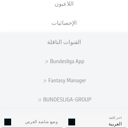
اللاعبون
الأهداف المتوقعة
الإحصائيات
القنوات الناقلة
Bundesliga App
Fantasy Manager
Goals
BUNDESLIGA-GROUP
التمريرات المكتملة
اختر اللغة
0
0
وضع شاشة العرض
العربية
الدقة
0 %
0 %