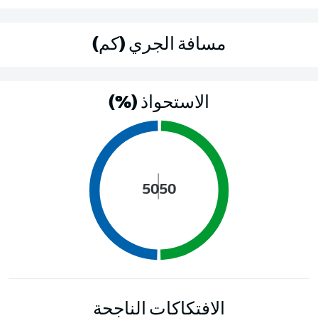
مسافة الجري (كم)
الاستحواذ (%)
50
50
الافتكاكات الناجحة