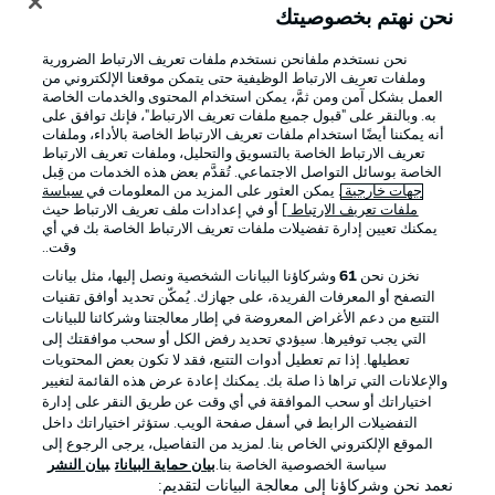
نحن نهتم بخصوصيتك
نحن نستخدم ملفانحن نستخدم ملفات تعريف الارتباط الضرورية
وملفات تعريف الارتباط الوظيفية حتى يتمكن موقعنا الإلكتروني من
العمل بشكل آمن ومن ثمَّ، يمكن استخدام المحتوى والخدمات الخاصة
به. وبالنقر على "قبول جميع ملفات تعريف الارتباط"، فإنك توافق على
أنه يمكننا أيضًا استخدام ملفات تعريف الارتباط الخاصة بالأداء، وملفات
تعريف الارتباط الخاصة بالتسويق والتحليل، وملفات تعريف الارتباط
الخاصة بوسائل التواصل الاجتماعي. تُقدَّم بعض هذه الخدمات من قِبل
جهات خارجية
. يمكن العثور على المزيد من المعلومات في
سياسة
ملفات تعريف الارتباط
] أو في إعدادات ملف تعريف الارتباط حيث
يمكنك تعيين إدارة تفضيلات ملفات تعريف الارتباط الخاصة بك في أي
الإعلانات
الإخطارات القانونية
وقت..
إدارة التفضيلات
بيان الخصوصية
نخزن نحن
61
وشركاؤنا البيانات الشخصية ونصل إليها، مثل بيانات
التصفح أو المعرفات الفريدة، على جهازك. يُمكّن تحديد أوافق تقنيات
شروط الاستخدام
الوظائف
التتبع من دعم الأغراض المعروضة في إطار معالجتنا وشركائنا للبيانات
جهة النشر
تواصل معنا
التي يجب توفيرها. سيؤدي تحديد رفض الكل أو سحب موافقتك إلى
تعطيلها. إذا تم تعطيل أدوات التتبع، فقد لا تكون بعض المحتويات
اللاعبون
والإعلانات التي تراها ذا صلة بك. يمكنك إعادة عرض هذه القائمة لتغيير
اختياراتك أو سحب الموافقة في أي وقت عن طريق النقر على إدارة
التفضيلات الرابط في أسفل صفحة الويب. ستؤثر اختياراتك داخل
الموقع الإلكتروني الخاص بنا. لمزيد من التفاصيل، يرجى الرجوع إلى
سياسة الخصوصية الخاصة بنا.
بيان حماية البيانات
بيان النشر
نعمد نحن وشركاؤنا إلى معالجة البيانات لتقديم: