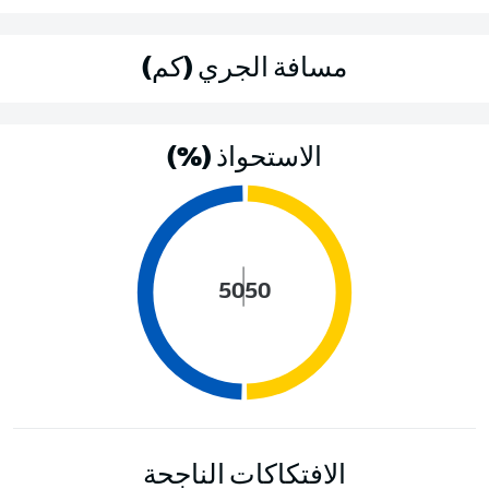
مسافة الجري (كم)
الاستحواذ (%)
50
50
الافتكاكات الناجحة