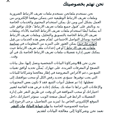
نحن نهتم بخصوصيتك
نحن نستخدم ملفانحن نستخدم ملفات تعريف الارتباط الضرورية
وملفات تعريف الارتباط الوظيفية حتى يتمكن موقعنا الإلكتروني من
العمل بشكل آمن ومن ثمَّ، يمكن استخدام المحتوى والخدمات الخاصة
به. وبالنقر على "قبول جميع ملفات تعريف الارتباط"، فإنك توافق على
أنه يمكننا أيضًا استخدام ملفات تعريف الارتباط الخاصة بالأداء، وملفات
تعريف الارتباط الخاصة بالتسويق والتحليل، وملفات تعريف الارتباط
الخاصة بوسائل التواصل الاجتماعي. تُقدَّم بعض هذه الخدمات من قِبل
جهات خارجية
. يمكن العثور على المزيد من المعلومات في
سياسة
ملفات تعريف الارتباط
] أو في إعدادات ملف تعريف الارتباط حيث
يمكنك تعيين إدارة تفضيلات ملفات تعريف الارتباط الخاصة بك في أي
الإعلانات
الإخطارات القانونية
وقت..
إدارة التفضيلات
بيان الخصوصية
نخزن نحن
61
وشركاؤنا البيانات الشخصية ونصل إليها، مثل بيانات
التصفح أو المعرفات الفريدة، على جهازك. يُمكّن تحديد أوافق تقنيات
شروط الاستخدام
الوظائف
التتبع من دعم الأغراض المعروضة في إطار معالجتنا وشركائنا للبيانات
جهة النشر
تواصل معنا
التي يجب توفيرها. سيؤدي تحديد رفض الكل أو سحب موافقتك إلى
تعطيلها. إذا تم تعطيل أدوات التتبع، فقد لا تكون بعض المحتويات
اللاعبون
والإعلانات التي تراها ذا صلة بك. يمكنك إعادة عرض هذه القائمة لتغيير
اختياراتك أو سحب الموافقة في أي وقت عن طريق النقر على إدارة
التفضيلات الرابط في أسفل صفحة الويب. ستؤثر اختياراتك داخل
الموقع الإلكتروني الخاص بنا. لمزيد من التفاصيل، يرجى الرجوع إلى
سياسة الخصوصية الخاصة بنا.
بيان حماية البيانات
بيان النشر
نعمد نحن وشركاؤنا إلى معالجة البيانات لتقديم: