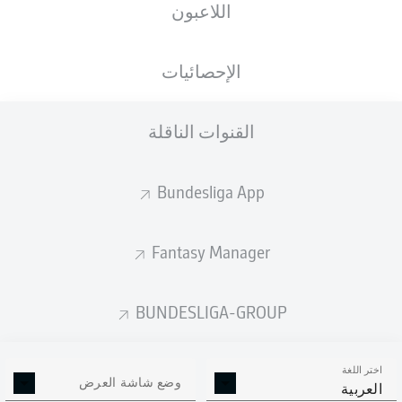
اللاعبون
الأهداف المتوقعة
الإحصائيات
القنوات الناقلة
Bundesliga App
Fantasy Manager
Goals
BUNDESLIGA-GROUP
التمريرات المكتملة
اختر اللغة
0
0
وضع شاشة العرض
العربية
الدقة
0 %
0 %