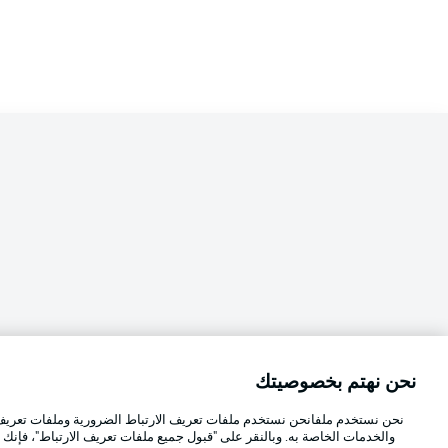
نحن نهتم بخصوصيتك
Football as it's meant to be
اختر اللغة
نحن نستخدم ملفانحن نستخدم ملفات تعريف الارتباط الضرورية وملفات تعريف ا
العربية
والخدمات الخاصة به. وبالنقر على "قبول جميع ملفات تعريف الارتباط"، فإنك ت