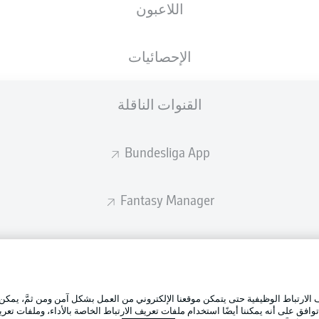
اللاعبون
ستصدر التشكيلة الأساسية قبل 60 دقيقة من انطلاق المباراة.
الإحصائيات
القنوات الناقلة
Bundesliga App
Fantasy Manager
BUNDESLIGA-GROUP
الإعلانات
إدارة ال
تطبيق الدوري الألماني
لارتباط الوظيفية حتى يتمكن موقعنا الإلكتروني من العمل بشكل آمن ومن ثمَّ، يمكن
شروط ال
وافق على أنه يمكننا أيضًا استخدام ملفات تعريف الارتباط الخاصة بالأداء، وملفات تعري