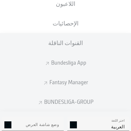
اللاعبون
الأهداف المتوقعة
الإحصائيات
القنوات الناقلة
Bundesliga App
Fantasy Manager
Goals
BUNDESLIGA-GROUP
التمريرات المكتملة
اختر اللغة
0
0
وضع شاشة العرض
العربية
الدقة
0 %
0 %