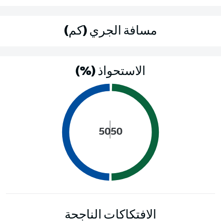
مسافة الجري (كم)
الاستحواذ (%)
50
50
الافتكاكات الناجحة