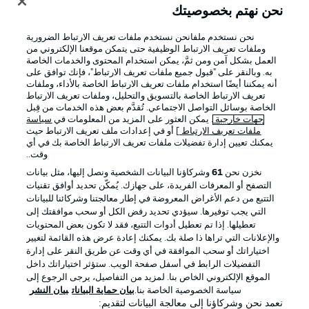
نحن نهتم بخصوصيتك
نحن نستخدم ملفانحن نستخدم ملفات تعريف الارتباط الضرورية
وملفات تعريف الارتباط الوظيفية حتى يتمكن موقعنا الإلكتروني من
العمل بشكل آمن ومن ثمَّ، يمكن استخدام المحتوى والخدمات الخاصة
به. وبالنقر على "قبول جميع ملفات تعريف الارتباط"، فإنك توافق على
أنه يمكننا أيضًا استخدام ملفات تعريف الارتباط الخاصة بالأداء، وملفات
تعريف الارتباط الخاصة بالتسويق والتحليل، وملفات تعريف الارتباط
الخاصة بوسائل التواصل الاجتماعي. تُقدَّم بعض هذه الخدمات من قِبل
جهات خارجية
. يمكن العثور على المزيد من المعلومات في
سياسة
ملفات تعريف الارتباط
] أو في إعدادات ملف تعريف الارتباط حيث
يمكنك تعيين إدارة تفضيلات ملفات تعريف الارتباط الخاصة بك في أي
الإعلانات
الإخطارات القانونية
وقت..
إدارة التفضيلات
بيان الخصوصية
نخزن نحن
61
وشركاؤنا البيانات الشخصية ونصل إليها، مثل بيانات
التصفح أو المعرفات الفريدة، على جهازك. يُمكّن تحديد أوافق تقنيات
شروط الاستخدام
الوظائف
التتبع من دعم الأغراض المعروضة في إطار معالجتنا وشركائنا للبيانات
جهة النشر
تواصل معنا
التي يجب توفيرها. سيؤدي تحديد رفض الكل أو سحب موافقتك إلى
تعطيلها. إذا تم تعطيل أدوات التتبع، فقد لا تكون بعض المحتويات
اللاعبون
والإعلانات التي تراها ذا صلة بك. يمكنك إعادة عرض هذه القائمة لتغيير
اختياراتك أو سحب الموافقة في أي وقت عن طريق النقر على إدارة
التفضيلات الرابط في أسفل صفحة الويب. ستؤثر اختياراتك داخل
الموقع الإلكتروني الخاص بنا. لمزيد من التفاصيل، يرجى الرجوع إلى
سياسة الخصوصية الخاصة بنا.
بيان حماية البيانات
بيان النشر
نعمد نحن وشركاؤنا إلى معالجة البيانات لتقديم: