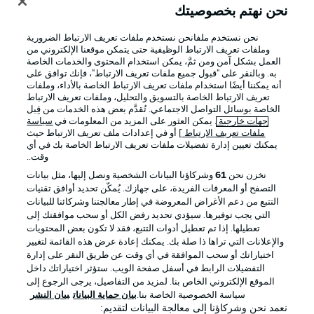
نحن نهتم بخصوصيتك
نحن نستخدم ملفانحن نستخدم ملفات تعريف الارتباط الضرورية
وملفات تعريف الارتباط الوظيفية حتى يتمكن موقعنا الإلكتروني من
العمل بشكل آمن ومن ثمَّ، يمكن استخدام المحتوى والخدمات الخاصة
به. وبالنقر على "قبول جميع ملفات تعريف الارتباط"، فإنك توافق على
أنه يمكننا أيضًا استخدام ملفات تعريف الارتباط الخاصة بالأداء، وملفات
تعريف الارتباط الخاصة بالتسويق والتحليل، وملفات تعريف الارتباط
الخاصة بوسائل التواصل الاجتماعي. تُقدَّم بعض هذه الخدمات من قِبل
جهات خارجية
. يمكن العثور على المزيد من المعلومات في
سياسة
ملفات تعريف الارتباط
] أو في إعدادات ملف تعريف الارتباط حيث
يمكنك تعيين إدارة تفضيلات ملفات تعريف الارتباط الخاصة بك في أي
الإعلانات
الإخطارات القانونية
وقت..
إدارة التفضيلات
بيان الخصوصية
نخزن نحن
61
وشركاؤنا البيانات الشخصية ونصل إليها، مثل بيانات
التصفح أو المعرفات الفريدة، على جهازك. يُمكّن تحديد أوافق تقنيات
شروط الاستخدام
الوظائف
التتبع من دعم الأغراض المعروضة في إطار معالجتنا وشركائنا للبيانات
جهة النشر
تواصل معنا
التي يجب توفيرها. سيؤدي تحديد رفض الكل أو سحب موافقتك إلى
تعطيلها. إذا تم تعطيل أدوات التتبع، فقد لا تكون بعض المحتويات
اللاعبون
والإعلانات التي تراها ذا صلة بك. يمكنك إعادة عرض هذه القائمة لتغيير
اختياراتك أو سحب الموافقة في أي وقت عن طريق النقر على إدارة
التفضيلات الرابط في أسفل صفحة الويب. ستؤثر اختياراتك داخل
الموقع الإلكتروني الخاص بنا. لمزيد من التفاصيل، يرجى الرجوع إلى
سياسة الخصوصية الخاصة بنا.
بيان حماية البيانات
بيان النشر
نعمد نحن وشركاؤنا إلى معالجة البيانات لتقديم: