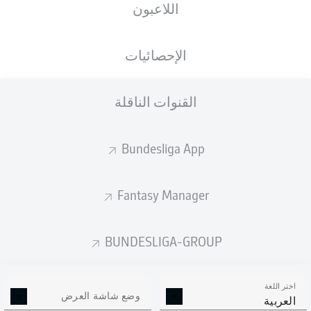
اللاعبون
الأهداف المتوقعة
الإحصائيات
القنوات الناقلة
Bundesliga App
Fantasy Manager
Goals
BUNDESLIGA-GROUP
التمريرات المكتملة
اختر اللغة
0
0
وضع شاشة العرض
العربية
الدقة
0 %
0 %