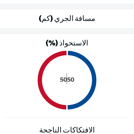
مسافة الجري (كم)
الاستحواذ (%)
50
50
الافتكاكات الناجحة