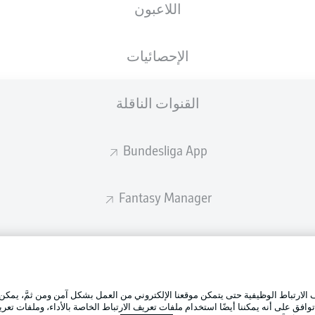
اللاعبون
ستصدر التشكيلة الأساسية قبل 60 دقيقة من انطلاق المباراة.
الإحصائيات
القنوات الناقلة
Bundesliga App
Fantasy Manager
BUNDESLIGA-GROUP
الإعلانات
إدارة ال
تطبيق الدوري الألماني
لارتباط الوظيفية حتى يتمكن موقعنا الإلكتروني من العمل بشكل آمن ومن ثمَّ، يمكن
شروط ال
وافق على أنه يمكننا أيضًا استخدام ملفات تعريف الارتباط الخاصة بالأداء، وملفات تعري