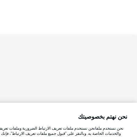
نحن نهتم بخصوصيتك
Football as it's meant to be
اختر اللغة
نحن نستخدم ملفانحن نستخدم ملفات تعريف الارتباط الضرورية وملفات تعريف ا
العربية
والخدمات الخاصة به. وبالنقر على "قبول جميع ملفات تعريف الارتباط"، فإنك ت