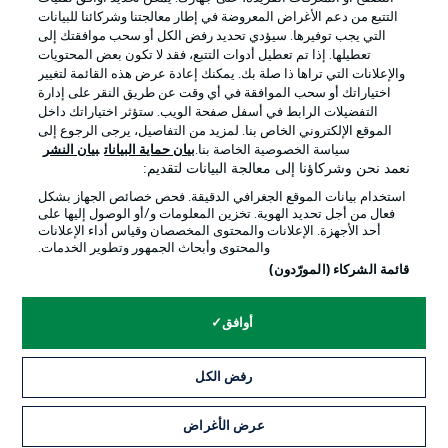
التتبع من دعم الأغراض المعروضة في إطار معالجتنا وشركائنا للبيانات
التي يجب توفيرها. سيؤدي تحديد رفض الكل أو سحب موافقتك إلى
تعطيلها. إذا تم تعطيل أدوات التتبع، فقد لا تكون بعض المحتويات
والإعلانات التي تراها ذا صلة بك. يمكنك إعادة عرض هذه القائمة لتغيير
Official Partners
اختياراتك أو سحب الموافقة في أي وقت عن طريق النقر على إدارة
التفضيلات الرابط في أسفل صفحة الويب. ستؤثر اختياراتك داخل
الموقع الإلكتروني الخاص بنا. لمزيد من التفاصيل، يرجى الرجوع إلى
سياسة الخصوصية الخاصة بنا.
بيان حماية البيانات
بيان النشر
نعمد نحن وشركاؤنا إلى معالجة البيانات لتقديم:
استخدام بيانات الموقع الجغرافي الدقيقة. فحص خصائص الجهاز بشكل
فعال من أجل تحديد الهوية. تخزين المعلومات و/أو الوصول إليها على
أحد الأجهزة. الإعلانات والمحتوى المخصصان وقياس أداء الإعلانات
والمحتوى وأبحاث الجمهور وتطوير الخدمات.
قائمة الشركاء (المورّدون)
الإعلانات
الإخطارات القانونية
أوافق
إدارة التفضيلات
بيان الخصوصية
رفض الكل
شروط الاستخدام
الوظائف
جهة النشر
تواصل معنا
عرض الأغراض
التذاكر
اللاعبون