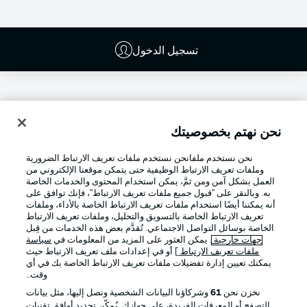
تسجيل الدخول
نحن نهتم بخصوصيتك
نحن نستخدم ملفانحن نستخدم ملفات تعريف الارتباط الضرورية
وملفات تعريف الارتباط الوظيفية حتى يتمكن موقعنا الإلكتروني من
العمل بشكل آمن ومن ثمَّ، يمكن استخدام المحتوى والخدمات الخاصة
به. وبالنقر على "قبول جميع ملفات تعريف الارتباط"، فإنك توافق على
أنه يمكننا أيضًا استخدام ملفات تعريف الارتباط الخاصة بالأداء، وملفات
تعريف الارتباط الخاصة بالتسويق والتحليل، وملفات تعريف الارتباط
Football as it's meant to be
الخاصة بوسائل التواصل الاجتماعي. تُقدَّم بعض هذه الخدمات من قِبل
جهات خارجية
. يمكن العثور على المزيد من المعلومات في
سياسة
ملفات تعريف الارتباط
] أو في إعدادات ملف تعريف الارتباط حيث
يمكنك تعيين إدارة تفضيلات ملفات تعريف الارتباط الخاصة بك في أي
وقت..
تطبيق الدوري الألماني
نخزن نحن
61
وشركاؤنا البيانات الشخصية ونصل إليها، مثل بيانات
التصفح أو المعرفات الفريدة، على جهازك. يُمكّن تحديد أوافق تقنيات