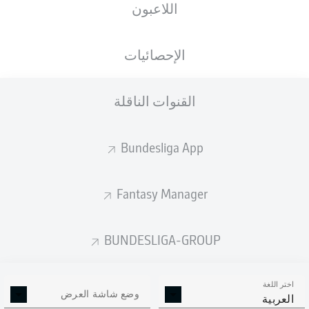
اللاعبون
Olympiastadion
الإحصائيات
القنوات الناقلة
إعلان
Bundesliga App
لم يتوفر محتوى بعد لاختيارك.
Fantasy Manager
BUNDESLIGA-GROUP
اختر اللغة
وضع شاشة العرض
العربية