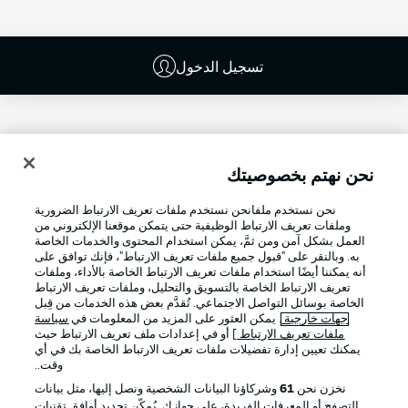
تسجيل الدخول
نحن نهتم بخصوصيتك
نحن نستخدم ملفانحن نستخدم ملفات تعريف الارتباط الضرورية
وملفات تعريف الارتباط الوظيفية حتى يتمكن موقعنا الإلكتروني من
العمل بشكل آمن ومن ثمَّ، يمكن استخدام المحتوى والخدمات الخاصة
به. وبالنقر على "قبول جميع ملفات تعريف الارتباط"، فإنك توافق على
أنه يمكننا أيضًا استخدام ملفات تعريف الارتباط الخاصة بالأداء، وملفات
تعريف الارتباط الخاصة بالتسويق والتحليل، وملفات تعريف الارتباط
Football as it's meant to be
الخاصة بوسائل التواصل الاجتماعي. تُقدَّم بعض هذه الخدمات من قِبل
جهات خارجية
. يمكن العثور على المزيد من المعلومات في
سياسة
ملفات تعريف الارتباط
] أو في إعدادات ملف تعريف الارتباط حيث
يمكنك تعيين إدارة تفضيلات ملفات تعريف الارتباط الخاصة بك في أي
وقت..
تطبيق الدوري الألماني
نخزن نحن
61
وشركاؤنا البيانات الشخصية ونصل إليها، مثل بيانات
التصفح أو المعرفات الفريدة، على جهازك. يُمكّن تحديد أوافق تقنيات