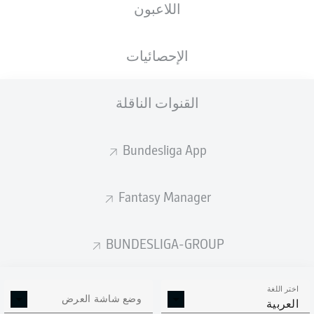
اللاعبون
Volkswagen Arena
الإحصائيات
القنوات الناقلة
إعلان
Bundesliga App
لم يتوفر محتوى بعد لاختيارك.
Fantasy Manager
BUNDESLIGA-GROUP
اختر اللغة
وضع شاشة العرض
العربية