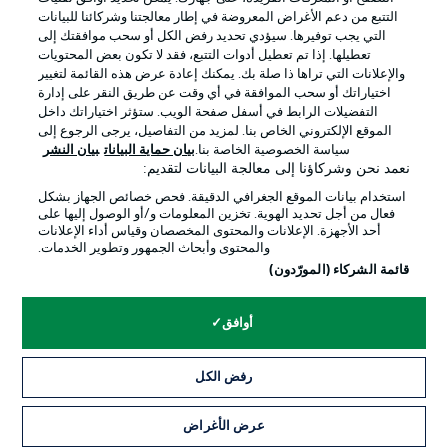
التتبع من دعم الأغراض المعروضة في إطار معالجتنا وشركائنا للبيانات
التي يجب توفيرها. سيؤدي تحديد رفض الكل أو سحب موافقتك إلى
تعطيلها. إذا تم تعطيل أدوات التتبع، فقد لا تكون بعض المحتويات
والإعلانات التي تراها ذا صلة بك. يمكنك إعادة عرض هذه القائمة لتغيير
Official Partners
اختياراتك أو سحب الموافقة في أي وقت عن طريق النقر على إدارة
التفضيلات الرابط في أسفل صفحة الويب. ستؤثر اختياراتك داخل
الموقع الإلكتروني الخاص بنا. لمزيد من التفاصيل، يرجى الرجوع إلى
سياسة الخصوصية الخاصة بنا.
بيان حماية البيانات
بيان النشر
نعمد نحن وشركاؤنا إلى معالجة البيانات لتقديم:
استخدام بيانات الموقع الجغرافي الدقيقة. فحص خصائص الجهاز بشكل
فعال من أجل تحديد الهوية. تخزين المعلومات و/أو الوصول إليها على
أحد الأجهزة. الإعلانات والمحتوى المخصصان وقياس أداء الإعلانات
والمحتوى وأبحاث الجمهور وتطوير الخدمات.
قائمة الشركاء (المورّدون)
الإعلانات
الإخطارات القانونية
أوافق
إدارة التفضيلات
بيان الخصوصية
رفض الكل
شروط الاستخدام
الوظائف
جهة النشر
تواصل معنا
عرض الأغراض
التذاكر
اللاعبون