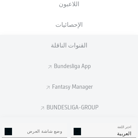
اللاعبون
الأهداف المتوقعة
الإحصائيات
القنوات الناقلة
Bundesliga App
Fantasy Manager
Goals
BUNDESLIGA-GROUP
التمريرات المكتملة
اختر اللغة
0
0
وضع شاشة العرض
العربية
الدقة
0 %
0 %