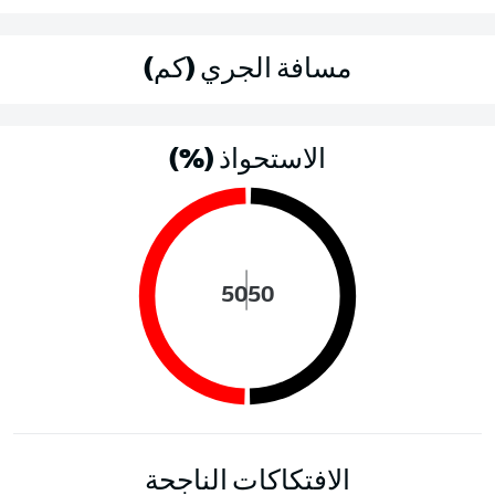
مسافة الجري (كم)
الاستحواذ (%)
50
50
الافتكاكات الناجحة