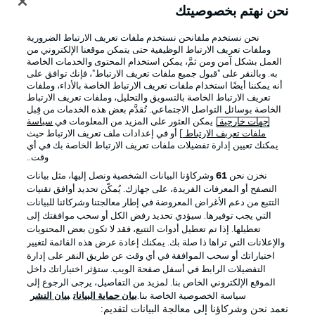
نحن نهتم بخصوصيتك
نحن نستخدم ملفانحن نستخدم ملفات تعريف الارتباط الضرورية
وملفات تعريف الارتباط الوظيفية حتى يتمكن موقعنا الإلكتروني من
العمل بشكل آمن ومن ثمَّ، يمكن استخدام المحتوى والخدمات الخاصة
به. وبالنقر على "قبول جميع ملفات تعريف الارتباط"، فإنك توافق على
أنه يمكننا أيضًا استخدام ملفات تعريف الارتباط الخاصة بالأداء، وملفات
تعريف الارتباط الخاصة بالتسويق والتحليل، وملفات تعريف الارتباط
الخاصة بوسائل التواصل الاجتماعي. تُقدَّم بعض هذه الخدمات من قِبل
جهات خارجية
. يمكن العثور على المزيد من المعلومات في
سياسة
ملفات تعريف الارتباط
] أو في إعدادات ملف تعريف الارتباط حيث
يمكنك تعيين إدارة تفضيلات ملفات تعريف الارتباط الخاصة بك في أي
الإعلانات
الإخطارات القانونية
وقت..
إدارة التفضيلات
بيان الخصوصية
نخزن نحن
61
وشركاؤنا البيانات الشخصية ونصل إليها، مثل بيانات
التصفح أو المعرفات الفريدة، على جهازك. يُمكّن تحديد أوافق تقنيات
شروط الاستخدام
الوظائف
التتبع من دعم الأغراض المعروضة في إطار معالجتنا وشركائنا للبيانات
جهة النشر
تواصل معنا
التي يجب توفيرها. سيؤدي تحديد رفض الكل أو سحب موافقتك إلى
تعطيلها. إذا تم تعطيل أدوات التتبع، فقد لا تكون بعض المحتويات
اللاعبون
والإعلانات التي تراها ذا صلة بك. يمكنك إعادة عرض هذه القائمة لتغيير
اختياراتك أو سحب الموافقة في أي وقت عن طريق النقر على إدارة
التفضيلات الرابط في أسفل صفحة الويب. ستؤثر اختياراتك داخل
الموقع الإلكتروني الخاص بنا. لمزيد من التفاصيل، يرجى الرجوع إلى
سياسة الخصوصية الخاصة بنا.
بيان حماية البيانات
بيان النشر
نعمد نحن وشركاؤنا إلى معالجة البيانات لتقديم: