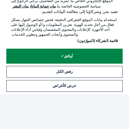
الموقع الإلكتروني الخاص بنا. لمزيد من التفاصيل، يرجى الرجوع إلى
Official Partners
سياسة الخصوصية الخاصة بنا.
بيان حماية البيانات
بيان النشر
نعمد نحن وشركاؤنا إلى معالجة البيانات لتقديم:
استخدام بيانات الموقع الجغرافي الدقيقة. فحص خصائص الجهاز بشكل
فعال من أجل تحديد الهوية. تخزين المعلومات و/أو الوصول إليها على
أحد الأجهزة. الإعلانات والمحتوى المخصصان وقياس أداء الإعلانات
والمحتوى وأبحاث الجمهور وتطوير الخدمات.
قائمة الشركاء (المورّدون)
أوافق
الإعلانات
الإخطارات القانونية
رفض الكل
إدارة التفضيلات
بيان الخصوصية
عرض الأغراض
التذاكر
شروط الاستخدام
الوظائف
جهة النشر
تواصل معنا
اللاعبون