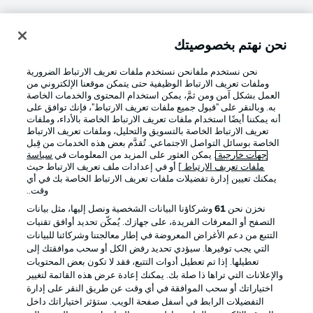
نحن نهتم بخصوصيتك
تسجيل الدخول
نحن نستخدم ملفانحن نستخدم ملفات تعريف الارتباط الضرورية
وملفات تعريف الارتباط الوظيفية حتى يتمكن موقعنا الإلكتروني من
العمل بشكل آمن ومن ثمَّ، يمكن استخدام المحتوى والخدمات الخاصة
به. وبالنقر على "قبول جميع ملفات تعريف الارتباط"، فإنك توافق على
أنه يمكننا أيضًا استخدام ملفات تعريف الارتباط الخاصة بالأداء، وملفات
تعريف الارتباط الخاصة بالتسويق والتحليل، وملفات تعريف الارتباط
الخاصة بوسائل التواصل الاجتماعي. تُقدَّم بعض هذه الخدمات من قِبل
جهات خارجية
. يمكن العثور على المزيد من المعلومات في
سياسة
ملفات تعريف الارتباط
] أو في إعدادات ملف تعريف الارتباط حيث
Football as it's meant to be
يمكنك تعيين إدارة تفضيلات ملفات تعريف الارتباط الخاصة بك في أي
وقت..
نخزن نحن
61
وشركاؤنا البيانات الشخصية ونصل إليها، مثل بيانات
التصفح أو المعرفات الفريدة، على جهازك. يُمكّن تحديد أوافق تقنيات
التتبع من دعم الأغراض المعروضة في إطار معالجتنا وشركائنا للبيانات
تطبيق الدوري الألماني
التي يجب توفيرها. سيؤدي تحديد رفض الكل أو سحب موافقتك إلى
تعطيلها. إذا تم تعطيل أدوات التتبع، فقد لا تكون بعض المحتويات
والإعلانات التي تراها ذا صلة بك. يمكنك إعادة عرض هذه القائمة لتغيير
اختياراتك أو سحب الموافقة في أي وقت عن طريق النقر على إدارة
التفضيلات الرابط في أسفل صفحة الويب. ستؤثر اختياراتك داخل