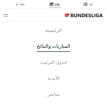
2BL
VBL
BL
SGF
-
FCN
الرئيسية
المباريات والنتائج
جدول الترتيب
التغطية المباشرة
الأخبار
التشكيلات
الإحصائيات
جدول الترتيب
الأندية
مباشر
التحقق مرة أخرى