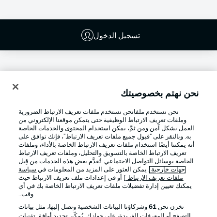
تسجيل الدخول
نحن نهتم بخصوصيتك
نحن نستخدم ملفانحن نستخدم ملفات تعريف الارتباط الضرورية
وملفات تعريف الارتباط الوظيفية حتى يتمكن موقعنا الإلكتروني من
العمل بشكل آمن ومن ثمَّ، يمكن استخدام المحتوى والخدمات الخاصة
به. وبالنقر على "قبول جميع ملفات تعريف الارتباط"، فإنك توافق على
أنه يمكننا أيضًا استخدام ملفات تعريف الارتباط الخاصة بالأداء، وملفات
تعريف الارتباط الخاصة بالتسويق والتحليل، وملفات تعريف الارتباط
Football as it's meant to be
الخاصة بوسائل التواصل الاجتماعي. تُقدَّم بعض هذه الخدمات من قِبل
جهات خارجية
. يمكن العثور على المزيد من المعلومات في
سياسة
ملفات تعريف الارتباط
] أو في إعدادات ملف تعريف الارتباط حيث
يمكنك تعيين إدارة تفضيلات ملفات تعريف الارتباط الخاصة بك في أي
وقت..
تطبيق الدوري الألماني
نخزن نحن
61
وشركاؤنا البيانات الشخصية ونصل إليها، مثل بيانات
التصفح أو المعرفات الفريدة، على جهازك. يُمكّن تحديد أوافق تقنيات