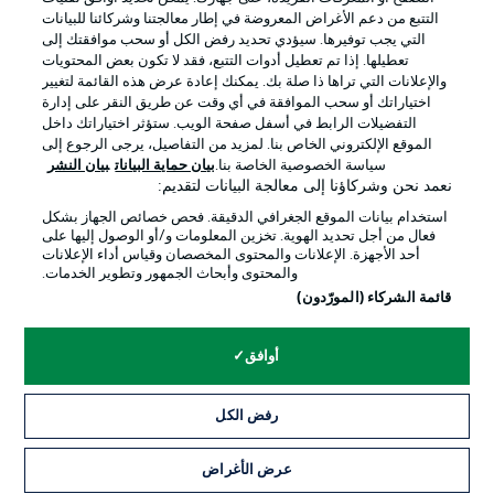
التتبع من دعم الأغراض المعروضة في إطار معالجتنا وشركائنا للبيانات
التي يجب توفيرها. سيؤدي تحديد رفض الكل أو سحب موافقتك إلى
تعطيلها. إذا تم تعطيل أدوات التتبع، فقد لا تكون بعض المحتويات
والإعلانات التي تراها ذا صلة بك. يمكنك إعادة عرض هذه القائمة لتغيير
Official Partners
اختياراتك أو سحب الموافقة في أي وقت عن طريق النقر على إدارة
التفضيلات الرابط في أسفل صفحة الويب. ستؤثر اختياراتك داخل
الموقع الإلكتروني الخاص بنا. لمزيد من التفاصيل، يرجى الرجوع إلى
سياسة الخصوصية الخاصة بنا.
بيان حماية البيانات
بيان النشر
نعمد نحن وشركاؤنا إلى معالجة البيانات لتقديم:
استخدام بيانات الموقع الجغرافي الدقيقة. فحص خصائص الجهاز بشكل
فعال من أجل تحديد الهوية. تخزين المعلومات و/أو الوصول إليها على
أحد الأجهزة. الإعلانات والمحتوى المخصصان وقياس أداء الإعلانات
والمحتوى وأبحاث الجمهور وتطوير الخدمات.
قائمة الشركاء (المورّدون)
الإعلانات
الإخطارات القانونية
أوافق
إدارة التفضيلات
بيان الخصوصية
رفض الكل
شروط الاستخدام
الوظائف
جهة النشر
تواصل معنا
عرض الأغراض
التذاكر
اللاعبون