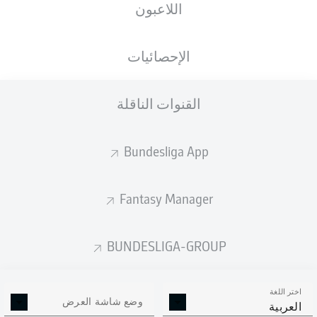
اللاعبون
Holstein-Stadion
الإحصائيات
القنوات الناقلة
إعلان
Bundesliga App
لم يتوفر محتوى بعد لاختيارك.
Fantasy Manager
BUNDESLIGA-GROUP
اختر اللغة
وضع شاشة العرض
العربية