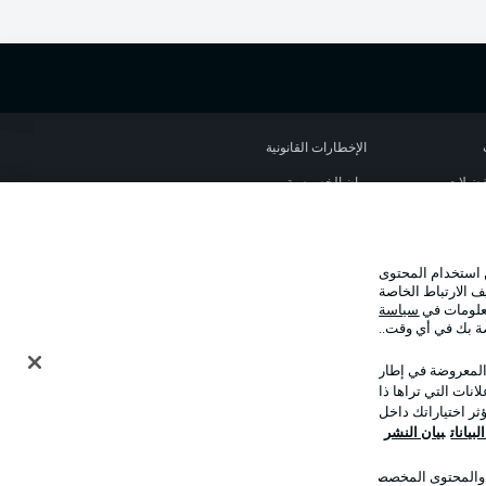
الإخطارات القانونية
تفضيلات
بيان الخصوصية
استخدام
الوظائف
شر
تواصل معنا
 استخدام المحتوى
ف الارتباط الخاصة
معلومات في
سياسة
صة بك في أي وقت..
 المعروضة في إطار
نات التي تراها ذا
ر اختياراتك داخل
بيانات
بيان النشر
ت والمحتوى المخصصان
وضع شاشة العرض