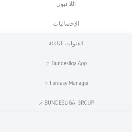
اللاعبون
Olympiastadion
الإحصائيات
القنوات الناقلة
إعلان
Bundesliga App
Fantasy Manager
BUNDESLIGA-GROUP
لم يتوفر محتوى بعد لاختيارك.