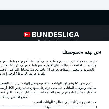
Football as it's meant to be
نحن نهتم بخصوصيتك
Official Partners
نحن نستخدم ملفانحن نستخدم ملفات تعريف الارتباط الضرورية وملفات تعريف ا
والخدمات الخاصة به. وبالنقر على "قبول جميع ملفات تعريف الارتباط"، فإنك ت
بالتسويق والتحليل، وملفات تعريف الارتباط الخاصة بوسائل التواصل الاجتما
ملفات تعريف الارتباط
] أو في إعداد
نخزن نحن
61
وشركاؤنا البيانات الشخصية ونصل إليها، مثل بيانات التصفح
معالجتنا وشركائنا للبيانات التي يجب توفيرها. سيؤدي تحديد رفض الكل أو سحب
صلة بك. يمكنك إعادة عرض هذه القائمة لتغيير اختياراتك أو سحب الموافقة
الموقع الإلكتروني الخا
نعمد نحن وشركاؤنا إلى معالجة البيانات لتقديم:
استخدام بيانات الموقع الجغرافي الدقيقة. فحص خصائص الجهاز بشكل فعال من