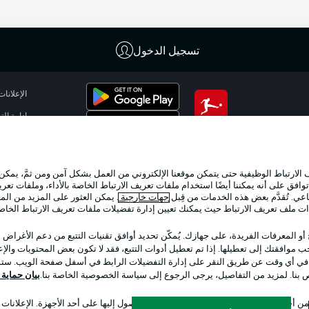
تسجيل الدخول
الإعلانات
إدارة ال
تطبيق الدوري الألماني
شروط ال
جهة الن
لارتباط الوظيفية حتى يتمكن موقعنا الإلكتروني من العمل بشكل آمن ومن ثمَّ، يمكن
اللاعبون
وافق على أنه يمكننا أيضًا استخدام ملفات تعريف الارتباط الخاصة بالأداء، وملفات تعري
عي. تُقدَّم بعض هذه الخدمات من قِبل
جهات خارجية
. يمكن العثور على المزيد من ال
ات ملف تعريف الارتباط حيث يمكنك تعيين إدارة تفضيلات ملفات تعريف الارتباط الخا
 أو المعرفات الفريدة، على جهازك. يُمكّن تحديد أوافق تقنيات التتبع من دعم الأغراض
 موافقتك إلى تعطيلها. إذا تم تعطيل أدوات التتبع، فقد لا تكون بعض المحتويات والإعلا
 في أي وقت عن طريق النقر على إدارة التفضيلات الرابط في أسفل صفحة الويب. ستؤث
ص بنا. لمزيد من التفاصيل، يرجى الرجوع إلى سياسة الخصوصية الخاصة بنا.
بيان حماية ال
اختر اللغة
 أجل تحديد الهوية. تخزين المعلومات و/أو الوصول إليها على أحد الأجهزة. الإعلانا