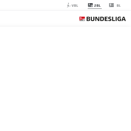
2BL
VBL
BL
RTHA BERLIN
الجولة 18
التغ