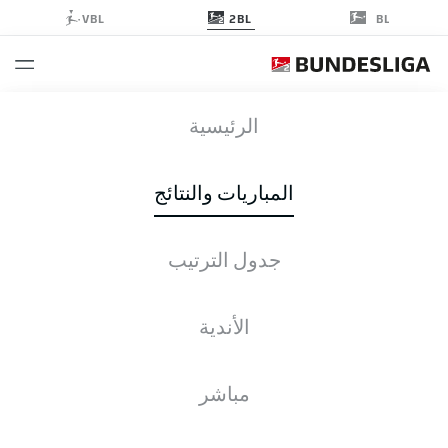
2BL
VBL
BL
KSC
-
DSC
الرئيسية
المباريات والنتائج
جدول الترتيب
التغطية المباشرة
الأخبار
التشكيلات
الإحصائيات
جدول الترتيب
الأندية
مباشر
التحقق مرة أخرى