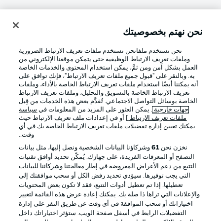
نحن نهتم بخصوصيتك
تسجيل الدخول
نحن نستخدم ملفانحن نستخدم ملفات تعريف الارتباط الضرورية
وملفات تعريف الارتباط الوظيفية حتى يتمكن موقعنا الإلكتروني من
العمل بشكل آمن ومن ثمَّ، يمكن استخدام المحتوى والخدمات الخاصة
به. وبالنقر على "قبول جميع ملفات تعريف الارتباط"، فإنك توافق على
أنه يمكننا أيضًا استخدام ملفات تعريف الارتباط الخاصة بالأداء، وملفات
تعريف الارتباط الخاصة بالتسويق والتحليل، وملفات تعريف الارتباط
الخاصة بوسائل التواصل الاجتماعي. تُقدَّم بعض هذه الخدمات من قِبل
جهات خارجية
. يمكن العثور على المزيد من المعلومات في
سياسة
ملفات تعريف الارتباط
] أو في إعدادات ملف تعريف الارتباط حيث
Football as it's meant to be
يمكنك تعيين إدارة تفضيلات ملفات تعريف الارتباط الخاصة بك في أي
وقت..
نخزن نحن
61
وشركاؤنا البيانات الشخصية ونصل إليها، مثل بيانات
التصفح أو المعرفات الفريدة، على جهازك. يُمكّن تحديد أوافق تقنيات
التتبع من دعم الأغراض المعروضة في إطار معالجتنا وشركائنا للبيانات
تطبيق الدوري الألماني
التي يجب توفيرها. سيؤدي تحديد رفض الكل أو سحب موافقتك إلى
تعطيلها. إذا تم تعطيل أدوات التتبع، فقد لا تكون بعض المحتويات
والإعلانات التي تراها ذا صلة بك. يمكنك إعادة عرض هذه القائمة لتغيير
اختياراتك أو سحب الموافقة في أي وقت عن طريق النقر على إدارة
التفضيلات الرابط في أسفل صفحة الويب. ستؤثر اختياراتك داخل