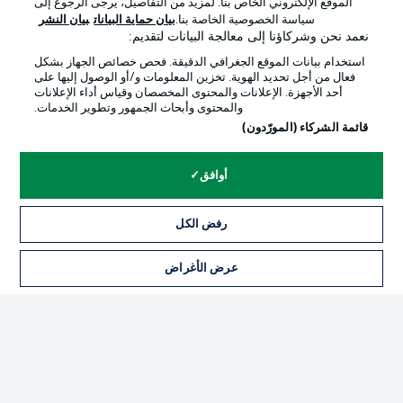
الموقع الإلكتروني الخاص بنا. لمزيد من التفاصيل، يرجى الرجوع إلى
Official Partners
سياسة الخصوصية الخاصة بنا.
بيان حماية البيانات
بيان النشر
نعمد نحن وشركاؤنا إلى معالجة البيانات لتقديم:
استخدام بيانات الموقع الجغرافي الدقيقة. فحص خصائص الجهاز بشكل
فعال من أجل تحديد الهوية. تخزين المعلومات و/أو الوصول إليها على
أحد الأجهزة. الإعلانات والمحتوى المخصصان وقياس أداء الإعلانات
والمحتوى وأبحاث الجمهور وتطوير الخدمات.
قائمة الشركاء (المورّدون)
أوافق
الإعلانات
الإخطارات القانونية
رفض الكل
إدارة التفضيلات
بيان الخصوصية
عرض الأغراض
التذاكر
شروط الاستخدام
الوظائف
جهة النشر
تواصل معنا
اللاعبون