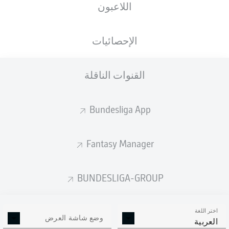
اللاعبون
الأهداف المتوقعة
الإحصائيات
القنوات الناقلة
Bundesliga App
Fantasy Manager
Goals
BUNDESLIGA-GROUP
التمريرات المكتملة
اختر اللغة
0
0
وضع شاشة العرض
العربية
الدقة
0 %
0 %