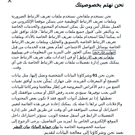
نحن نهتم بخصوصيتك
نحن نستخدم ملفانحن نستخدم ملفات تعريف الارتباط الضرورية
وملفات تعريف الارتباط الوظيفية حتى يتمكن موقعنا الإلكتروني من
العمل بشكل آمن ومن ثمَّ، يمكن استخدام المحتوى والخدمات الخاصة
به. وبالنقر على "قبول جميع ملفات تعريف الارتباط"، فإنك توافق على
أنه يمكننا أيضًا استخدام ملفات تعريف الارتباط الخاصة بالأداء، وملفات
تعريف الارتباط الخاصة بالتسويق والتحليل، وملفات تعريف الارتباط
الخاصة بوسائل التواصل الاجتماعي. تُقدَّم بعض هذه الخدمات من قِبل
جهات خارجية
. يمكن العثور على المزيد من المعلومات في
سياسة
ملفات تعريف الارتباط
] أو في إعدادات ملف تعريف الارتباط حيث
يمكنك تعيين إدارة تفضيلات ملفات تعريف الارتباط الخاصة بك في أي
الإعلانات
الإخطارات القانونية
وقت..
إدارة التفضيلات
بيان الخصوصية
نخزن نحن
61
وشركاؤنا البيانات الشخصية ونصل إليها، مثل بيانات
التصفح أو المعرفات الفريدة، على جهازك. يُمكّن تحديد أوافق تقنيات
شروط الاستخدام
الوظائف
التتبع من دعم الأغراض المعروضة في إطار معالجتنا وشركائنا للبيانات
جهة النشر
تواصل معنا
التي يجب توفيرها. سيؤدي تحديد رفض الكل أو سحب موافقتك إلى
تعطيلها. إذا تم تعطيل أدوات التتبع، فقد لا تكون بعض المحتويات
اللاعبون
والإعلانات التي تراها ذا صلة بك. يمكنك إعادة عرض هذه القائمة لتغيير
اختياراتك أو سحب الموافقة في أي وقت عن طريق النقر على إدارة
التفضيلات الرابط في أسفل صفحة الويب. ستؤثر اختياراتك داخل
الموقع الإلكتروني الخاص بنا. لمزيد من التفاصيل، يرجى الرجوع إلى
سياسة الخصوصية الخاصة بنا.
بيان حماية البيانات
بيان النشر
نعمد نحن وشركاؤنا إلى معالجة البيانات لتقديم: