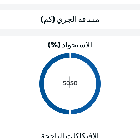
مسافة الجري (كم)
الاستحواذ (%)
50
50
الافتكاكات الناجحة