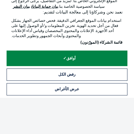
الموقع الإلكتروني الخاص بنا. لمزيد من التفاصيل، يرجى الرجوع إلى
Official Partners
سياسة الخصوصية الخاصة بنا.
بيان حماية البيانات
بيان النشر
نعمد نحن وشركاؤنا إلى معالجة البيانات لتقديم:
استخدام بيانات الموقع الجغرافي الدقيقة. فحص خصائص الجهاز بشكل
فعال من أجل تحديد الهوية. تخزين المعلومات و/أو الوصول إليها على
أحد الأجهزة. الإعلانات والمحتوى المخصصان وقياس أداء الإعلانات
والمحتوى وأبحاث الجمهور وتطوير الخدمات.
قائمة الشركاء (المورّدون)
أوافق
الإعلانات
الإخطارات القانونية
رفض الكل
إدارة التفضيلات
بيان الخصوصية
عرض الأغراض
التذاكر
شروط الاستخدام
الوظائف
جهة النشر
تواصل معنا
اللاعبون