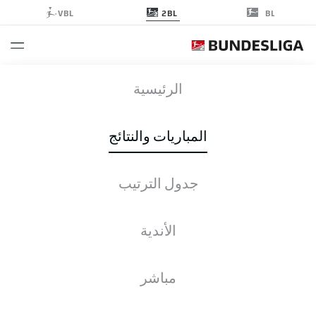
2BL
VBL
BL
FCH
-
FCM
الرئيسية
المباريات والنتائج
جدول الترتيب
التغطية المباشرة
الأخبار
التشكيلات
الإحصائيات
جدول الترتيب
الأندية
مباشر
التحقق مرة أخرى