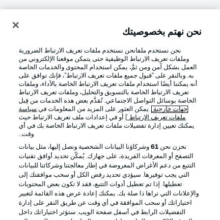
نحن نهتم بخصوصيتك
تسجيل الدخول
نحن نستخدم ملفانحن نستخدم ملفات تعريف الارتباط الضرورية
وملفات تعريف الارتباط الوظيفية حتى يتمكن موقعنا الإلكتروني من
العمل بشكل آمن ومن ثمَّ، يمكن استخدام المحتوى والخدمات الخاصة
به. وبالنقر على "قبول جميع ملفات تعريف الارتباط"، فإنك توافق على
أنه يمكننا أيضًا استخدام ملفات تعريف الارتباط الخاصة بالأداء، وملفات
تعريف الارتباط الخاصة بالتسويق والتحليل، وملفات تعريف الارتباط
الخاصة بوسائل التواصل الاجتماعي. تُقدَّم بعض هذه الخدمات من قِبل
جهات خارجية
. يمكن العثور على المزيد من المعلومات في
سياسة
ملفات تعريف الارتباط
] أو في إعدادات ملف تعريف الارتباط حيث
Football as it's meant to be
يمكنك تعيين إدارة تفضيلات ملفات تعريف الارتباط الخاصة بك في أي
وقت..
نخزن نحن
61
وشركاؤنا البيانات الشخصية ونصل إليها، مثل بيانات
التصفح أو المعرفات الفريدة، على جهازك. يُمكّن تحديد أوافق تقنيات
التتبع من دعم الأغراض المعروضة في إطار معالجتنا وشركائنا للبيانات
تطبيق الدوري الألماني
التي يجب توفيرها. سيؤدي تحديد رفض الكل أو سحب موافقتك إلى
تعطيلها. إذا تم تعطيل أدوات التتبع، فقد لا تكون بعض المحتويات
والإعلانات التي تراها ذا صلة بك. يمكنك إعادة عرض هذه القائمة لتغيير
اختياراتك أو سحب الموافقة في أي وقت عن طريق النقر على إدارة
التفضيلات الرابط في أسفل صفحة الويب. ستؤثر اختياراتك داخل