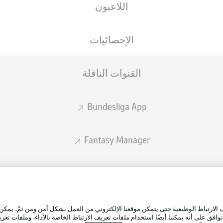
اللاعبون
ستصدر التشكيلة الأساسية قبل 60 دقيقة من انطلاق المباراة.
الإحصائيات
القنوات الناقلة
Bundesliga App
Fantasy Manager
BUNDESLIGA-GROUP
الإعلانات
إدارة ال
تطبيق الدوري الألماني
لارتباط الوظيفية حتى يتمكن موقعنا الإلكتروني من العمل بشكل آمن ومن ثمَّ، يمكن
شروط ال
وافق على أنه يمكننا أيضًا استخدام ملفات تعريف الارتباط الخاصة بالأداء، وملفات تعري