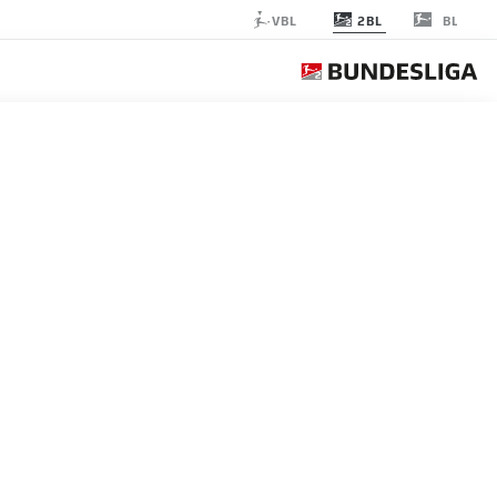
2BL
VBL
BL
 OSNABRÜCK
الجولة 13
التغ