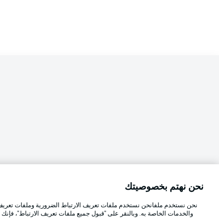
نحن نهتم بخصوصيتك
Football as it's meant to be
اختر اللغة
نحن نستخدم ملفانحن نستخدم ملفات تعريف الارتباط الضرورية وملفات تعريف ا
العربية
والخدمات الخاصة به. وبالنقر على "قبول جميع ملفات تعريف الارتباط"، فإنك ت