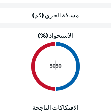
مسافة الجري (كم)
الاستحواذ (%)
50
50
الافتكاكات الناجحة