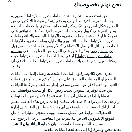
نحن نهتم بخصوصيتك
نحن نستخدم ملفانحن نستخدم ملفات تعريف الارتباط الضرورية
وملفات تعريف الارتباط الوظيفية حتى يتمكن موقعنا الإلكتروني من
العمل بشكل آمن ومن ثمَّ، يمكن استخدام المحتوى والخدمات الخاصة
به. وبالنقر على "قبول جميع ملفات تعريف الارتباط"، فإنك توافق على
أنه يمكننا أيضًا استخدام ملفات تعريف الارتباط الخاصة بالأداء، وملفات
تعريف الارتباط الخاصة بالتسويق والتحليل، وملفات تعريف الارتباط
الخاصة بوسائل التواصل الاجتماعي. تُقدَّم بعض هذه الخدمات من قِبل
جهات خارجية
. يمكن العثور على المزيد من المعلومات في
سياسة
ملفات تعريف الارتباط
] أو في إعدادات ملف تعريف الارتباط حيث
يمكنك تعيين إدارة تفضيلات ملفات تعريف الارتباط الخاصة بك في أي
الإعلانات
الإخطارات القانونية
وقت..
إدارة التفضيلات
بيان الخصوصية
نخزن نحن
61
وشركاؤنا البيانات الشخصية ونصل إليها، مثل بيانات
التصفح أو المعرفات الفريدة، على جهازك. يُمكّن تحديد أوافق تقنيات
شروط الاستخدام
الوظائف
التتبع من دعم الأغراض المعروضة في إطار معالجتنا وشركائنا للبيانات
جهة النشر
تواصل معنا
التي يجب توفيرها. سيؤدي تحديد رفض الكل أو سحب موافقتك إلى
تعطيلها. إذا تم تعطيل أدوات التتبع، فقد لا تكون بعض المحتويات
اللاعبون
والإعلانات التي تراها ذا صلة بك. يمكنك إعادة عرض هذه القائمة لتغيير
اختياراتك أو سحب الموافقة في أي وقت عن طريق النقر على إدارة
التفضيلات الرابط في أسفل صفحة الويب. ستؤثر اختياراتك داخل
الموقع الإلكتروني الخاص بنا. لمزيد من التفاصيل، يرجى الرجوع إلى
سياسة الخصوصية الخاصة بنا.
بيان حماية البيانات
بيان النشر
نعمد نحن وشركاؤنا إلى معالجة البيانات لتقديم: