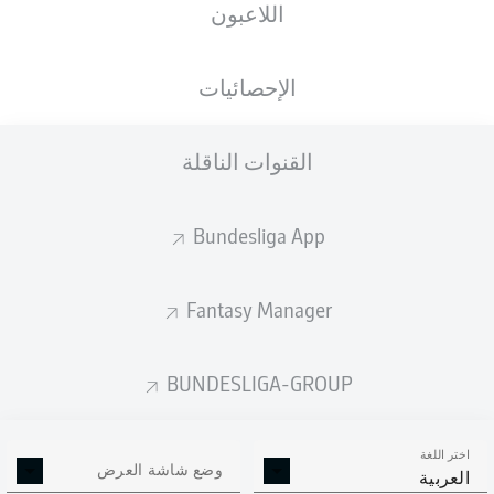
اللاعبون
الأهداف المتوقعة
الإحصائيات
القنوات الناقلة
Bundesliga App
Fantasy Manager
Goals
BUNDESLIGA-GROUP
التمريرات المكتملة
اختر اللغة
0
0
وضع شاشة العرض
العربية
الدقة
0 %
0 %