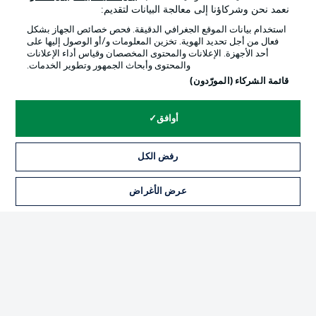
نعمد نحن وشركاؤنا إلى معالجة البيانات لتقديم:
استخدام بيانات الموقع الجغرافي الدقيقة. فحص خصائص الجهاز بشكل
فعال من أجل تحديد الهوية. تخزين المعلومات و/أو الوصول إليها على
أحد الأجهزة. الإعلانات والمحتوى المخصصان وقياس أداء الإعلانات
والمحتوى وأبحاث الجمهور وتطوير الخدمات.
قائمة الشركاء (المورّدون)
أوافق
رفض الكل
الإعلانات
الإخطارات القانونية
إدارة التفضيلات
بيان الخصوصية
عرض الأغراض
شروط الاستخدام
الوظائف
جهة النشر
تواصل معنا
اللاعبون