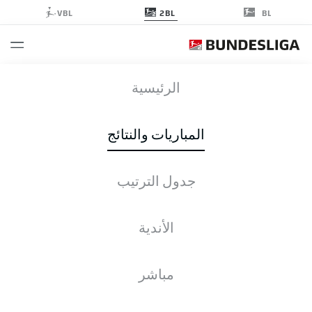
2BL
VBL
BL
SGD
-
SVD
الرئيسية
SGD
SVD
0
2
المباريات والنتائج
جدول الترتيب
التغطية المباشرة
الأخبار
التشكيلات
الإحصائيات
جدول الترتيب
الأندية
للأسف، لا توجد نتائج لبحثك.
مباشر