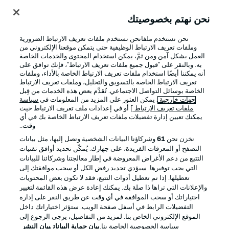
نحن نهتم بخصوصيتك
تسجيل الدخول
نحن نستخدم ملفانحن نستخدم ملفات تعريف الارتباط الضرورية
وملفات تعريف الارتباط الوظيفية حتى يتمكن موقعنا الإلكتروني من
العمل بشكل آمن ومن ثمَّ، يمكن استخدام المحتوى والخدمات الخاصة
به. وبالنقر على "قبول جميع ملفات تعريف الارتباط"، فإنك توافق على
أنه يمكننا أيضًا استخدام ملفات تعريف الارتباط الخاصة بالأداء، وملفات
تعريف الارتباط الخاصة بالتسويق والتحليل، وملفات تعريف الارتباط
الخاصة بوسائل التواصل الاجتماعي. تُقدَّم بعض هذه الخدمات من قِبل
جهات خارجية
. يمكن العثور على المزيد من المعلومات في
سياسة
ملفات تعريف الارتباط
] أو في إعدادات ملف تعريف الارتباط حيث
يمكنك تعيين إدارة تفضيلات ملفات تعريف الارتباط الخاصة بك في أي
Football as it's meant to be
وقت..
نخزن نحن
61
وشركاؤنا البيانات الشخصية ونصل إليها، مثل بيانات
التصفح أو المعرفات الفريدة، على جهازك. يُمكّن تحديد أوافق تقنيات
التتبع من دعم الأغراض المعروضة في إطار معالجتنا وشركائنا للبيانات
تطبيق الدوري الألماني
التي يجب توفيرها. سيؤدي تحديد رفض الكل أو سحب موافقتك إلى
تعطيلها. إذا تم تعطيل أدوات التتبع، فقد لا تكون بعض المحتويات
والإعلانات التي تراها ذا صلة بك. يمكنك إعادة عرض هذه القائمة لتغيير
اختياراتك أو سحب الموافقة في أي وقت عن طريق النقر على إدارة
التفضيلات الرابط في أسفل صفحة الويب. ستؤثر اختياراتك داخل
الموقع الإلكتروني الخاص بنا. لمزيد من التفاصيل، يرجى الرجوع إلى
Official Partners
سياسة الخصوصية الخاصة بنا.
بيان حماية البيانات
بيان النشر