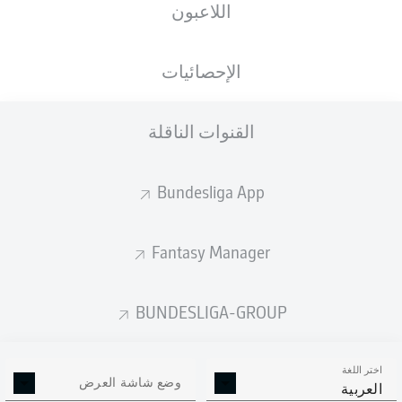
اللاعبون
الأهداف المتوقعة
الإحصائيات
3
القنوات الناقلة
1.6
Bundesliga App
1.48
Fantasy Manager
0
Goals
BUNDESLIGA-GROUP
التمريرات المكتملة
اختر اللغة
301
510
وضع شاشة العرض
العربية
الدقة
77 %
83 %