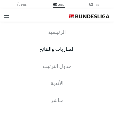
2BL
VBL
BL
BSC
-
FCN
الرئيسية
BSC
FCN
3
0
المباريات والنتائج
جدول الترتيب
التغطية المباشرة
الأخبار
التشكيلات
الإحصائيات
جدول الترتيب
الأندية
مباشر