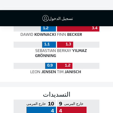
جودة التمرير
تسجيل الدخول
1.2
3.4
DAWID
KOWNACKI
FINN
BECKER
1.1
1.3
SEBASTIAN
BERKAY
YILMAZ
GRÖNNING
0.9
1.2
LEON
JENSEN
TIM
JANISCH
التسديدات
10
9
خارج المرمى
خارج المرمى
4
4