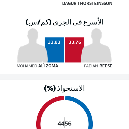
DAGUR THORSTEINSSON
الأسرع في الجري (كم/س)
33.83
33.76
MOHAMED
ALÌ ZOMA
FABIAN
REESE
الاستحواذ (%)
44
56