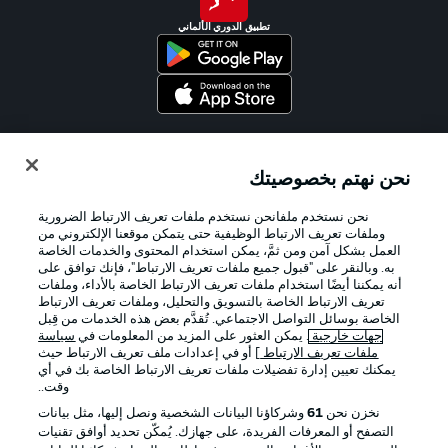
تطبيق الدوري الألماني
Official Partners
نحن نهتم بخصوصيتك
نحن نستخدم ملفانحن نستخدم ملفات تعريف الارتباط الضرورية
وملفات تعريف الارتباط الوظيفية حتى يتمكن موقعنا الإلكتروني من
العمل بشكل آمن ومن ثمَّ، يمكن استخدام المحتوى والخدمات الخاصة
به. وبالنقر على "قبول جميع ملفات تعريف الارتباط"، فإنك توافق على
أنه يمكننا أيضًا استخدام ملفات تعريف الارتباط الخاصة بالأداء، وملفات
تعريف الارتباط الخاصة بالتسويق والتحليل، وملفات تعريف الارتباط
الخاصة بوسائل التواصل الاجتماعي. تُقدَّم بعض هذه الخدمات من قِبل
جهات خارجية
. يمكن العثور على المزيد من المعلومات في
سياسة
ملفات تعريف الارتباط
] أو في إعدادات ملف تعريف الارتباط حيث
يمكنك تعيين إدارة تفضيلات ملفات تعريف الارتباط الخاصة بك في أي
الإعلانات
الإخطارات القانونية
وقت..
إدارة التفضيلات
بيان الخصوصية
نخزن نحن
61
وشركاؤنا البيانات الشخصية ونصل إليها، مثل بيانات
التصفح أو المعرفات الفريدة، على جهازك. يُمكّن تحديد أوافق تقنيات
شروط الاستخدام
الوظائف