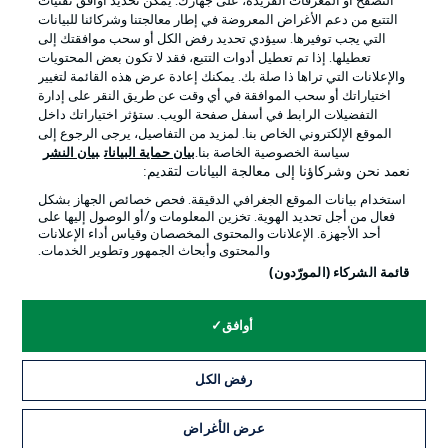
التصفح أو المعرفات الفريدة، على جهازك. يُمكّن تحديد أوافق تقنيات
التتبع من دعم الأغراض المعروضة في إطار معالجتنا وشركائنا للبيانات
التي يجب توفيرها. سيؤدي تحديد رفض الكل أو سحب موافقتك إلى
تعطيلها. إذا تم تعطيل أدوات التتبع، فقد لا تكون بعض المحتويات
والإعلانات التي تراها ذا صلة بك. يمكنك إعادة عرض هذه القائمة لتغيير
اختياراتك أو سحب الموافقة في أي وقت عن طريق النقر على إدارة
التفضيلات الرابط في أسفل صفحة الويب. ستؤثر اختياراتك داخل
الإعلانات
الإخطارات القانونية
الموقع الإلكتروني الخاص بنا. لمزيد من التفاصيل، يرجى الرجوع إلى
سياسة الخصوصية الخاصة بنا.
بيان حماية البيانات
بيان النشر
إدارة التفضيلات
بيان الخصوصية
نعمد نحن وشركاؤنا إلى معالجة البيانات لتقديم:
شروط الاستخدام
الوظائف
استخدام بيانات الموقع الجغرافي الدقيقة. فحص خصائص الجهاز بشكل
فعال من أجل تحديد الهوية. تخزين المعلومات و/أو الوصول إليها على
جهة النشر
تواصل معنا
أحد الأجهزة. الإعلانات والمحتوى المخصصان وقياس أداء الإعلانات
والمحتوى وأبحاث الجمهور وتطوير الخدمات.
اللاعبون
قائمة الشركاء (المورّدون)
أوافق
رفض الكل
عرض الأغراض