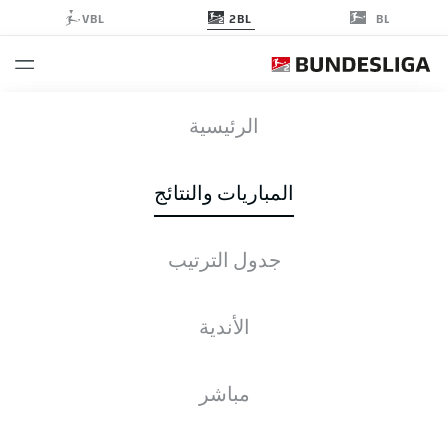
2BL
VBL
BL
SGD
-
F95
الرئيسية
SGD
F95
1
3
المباريات والنتائج
جدول الترتيب
التغطية المباشرة
الأخبار
التشكيلات
الإحصائيات
جدول الترتيب
الأندية
م
ف-ت-خ
له
+/-
ن
مباشر