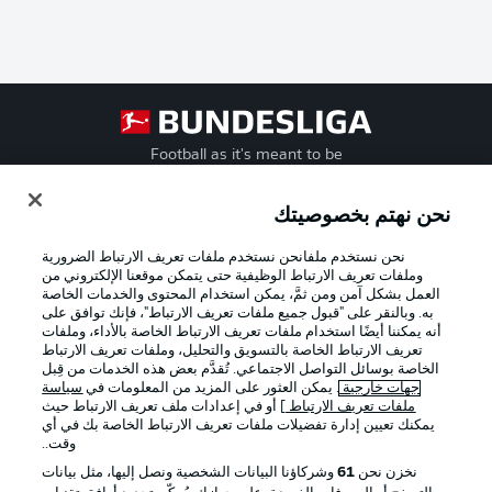
Football as it's meant to be
نحن نهتم بخصوصيتك
نحن نستخدم ملفانحن نستخدم ملفات تعريف الارتباط الضرورية
تطبيق الدوري الألماني
وملفات تعريف الارتباط الوظيفية حتى يتمكن موقعنا الإلكتروني من
العمل بشكل آمن ومن ثمَّ، يمكن استخدام المحتوى والخدمات الخاصة
به. وبالنقر على "قبول جميع ملفات تعريف الارتباط"، فإنك توافق على
أنه يمكننا أيضًا استخدام ملفات تعريف الارتباط الخاصة بالأداء، وملفات
تعريف الارتباط الخاصة بالتسويق والتحليل، وملفات تعريف الارتباط
الخاصة بوسائل التواصل الاجتماعي. تُقدَّم بعض هذه الخدمات من قِبل
Official Partners
جهات خارجية
. يمكن العثور على المزيد من المعلومات في
سياسة
ملفات تعريف الارتباط
] أو في إعدادات ملف تعريف الارتباط حيث
يمكنك تعيين إدارة تفضيلات ملفات تعريف الارتباط الخاصة بك في أي
وقت..
نخزن نحن
61
وشركاؤنا البيانات الشخصية ونصل إليها، مثل بيانات