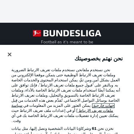
Football as it's meant to be
نحن نهتم بخصوصيتك
نحن نستخدم ملفانحن نستخدم ملفات تعريف الارتباط الضرورية
تطبيق الدوري الألماني
وملفات تعريف الارتباط الوظيفية حتى يتمكن موقعنا الإلكتروني من
العمل بشكل آمن ومن ثمَّ، يمكن استخدام المحتوى والخدمات الخاصة
به. وبالنقر على "قبول جميع ملفات تعريف الارتباط"، فإنك توافق على
أنه يمكننا أيضًا استخدام ملفات تعريف الارتباط الخاصة بالأداء، وملفات
تعريف الارتباط الخاصة بالتسويق والتحليل، وملفات تعريف الارتباط
الخاصة بوسائل التواصل الاجتماعي. تُقدَّم بعض هذه الخدمات من قِبل
Official Partners
جهات خارجية
. يمكن العثور على المزيد من المعلومات في
سياسة
ملفات تعريف الارتباط
] أو في إعدادات ملف تعريف الارتباط حيث
يمكنك تعيين إدارة تفضيلات ملفات تعريف الارتباط الخاصة بك في أي
وقت..
نخزن نحن
61
وشركاؤنا البيانات الشخصية ونصل إليها، مثل بيانات