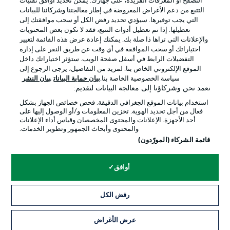
التصفح أو المعرفات الفريدة، على جهازك. يُمكّن تحديد أوافق تقنيات
التتبع من دعم الأغراض المعروضة في إطار معالجتنا وشركائنا للبيانات
التي يجب توفيرها. سيؤدي تحديد رفض الكل أو سحب موافقتك إلى
تعطيلها. إذا تم تعطيل أدوات التتبع، فقد لا تكون بعض المحتويات
والإعلانات التي تراها ذا صلة بك. يمكنك إعادة عرض هذه القائمة لتغيير
اختياراتك أو سحب الموافقة في أي وقت عن طريق النقر على إدارة
التفضيلات الرابط في أسفل صفحة الويب. ستؤثر اختياراتك داخل
الإعلانات
الإخطارات القانونية
الموقع الإلكتروني الخاص بنا. لمزيد من التفاصيل، يرجى الرجوع إلى
سياسة الخصوصية الخاصة بنا.
بيان حماية البيانات
بيان النشر
إدارة التفضيلات
بيان الخصوصية
نعمد نحن وشركاؤنا إلى معالجة البيانات لتقديم:
شروط الاستخدام
الوظائف
استخدام بيانات الموقع الجغرافي الدقيقة. فحص خصائص الجهاز بشكل
فعال من أجل تحديد الهوية. تخزين المعلومات و/أو الوصول إليها على
جهة النشر
تواصل معنا
أحد الأجهزة. الإعلانات والمحتوى المخصصان وقياس أداء الإعلانات
والمحتوى وأبحاث الجمهور وتطوير الخدمات.
اللاعبون
قائمة الشركاء (المورّدون)
أوافق
رفض الكل
عرض الأغراض