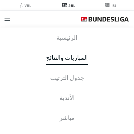
2BL
VBL
BL
ELV
-
H96
الرئيسية
ELV
H96
1
1
المباريات والنتائج
جدول الترتيب
التغطية المباشرة
الأخبار
التشكيلات
الإحصائيات
جدول الترتيب
الأندية
م
ف-ت-خ
له
+/-
ن
مباشر