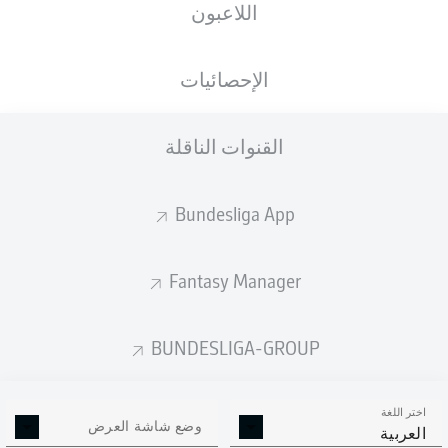
اللاعبون
الأهداف المتوقعة
الإحصائيات
0.93
القنوات الناقلة
Bundesliga App
0.23
Fantasy Manager
0
0
Goals
BUNDESLIGA-GROUP
التمريرات المكتملة
اختر اللغة
400
534
وضع شاشة العرض
العربية
الدقة
82 %
88 %