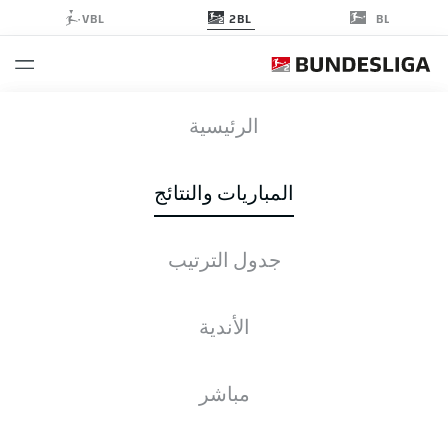
2BL
VBL
BL
SGD
-
H96
الرئيسية
SGD
H96
0
0
المباريات والنتائج
جدول الترتيب
التغطية المباشرة
الأخبار
التشكيلات
الإحصائيات
جدول الترتيب
الأندية
مباشر