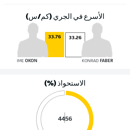
الأسرع في الجري (كم/س)
33.76
33.26
IME
OKON
KONRAD
FABER
الاستحواذ (%)
44
56