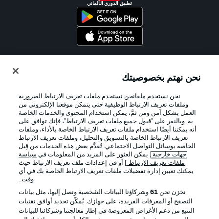
تطبيق الدوري الألماني
Official Partners
نحن نهتم بخصوصيتك
نحن نستخدم ملفانحن نستخدم ملفات تعريف الارتباط الضرورية
وملفات تعريف الارتباط الوظيفية حتى يتمكن موقعنا الإلكتروني من
العمل بشكل آمن ومن ثمَّ، يمكن استخدام المحتوى والخدمات الخاصة
به. وبالنقر على "قبول جميع ملفات تعريف الارتباط"، فإنك توافق على
أنه يمكننا أيضًا استخدام ملفات تعريف الارتباط الخاصة بالأداء، وملفات
تعريف الارتباط الخاصة بالتسويق والتحليل، وملفات تعريف الارتباط
الخاصة بوسائل التواصل الاجتماعي. تُقدَّم بعض هذه الخدمات من قِبل
جهات خارجية
. يمكن العثور على المزيد من المعلومات في
سياسة
ملفات تعريف الارتباط
] أو في إعدادات ملف تعريف الارتباط حيث
يمكنك تعيين إدارة تفضيلات ملفات تعريف الارتباط الخاصة بك في أي
الإعلانات
الإخطارات القانونية
وقت..
إدارة التفضيلات
بيان الخصوصية
نخزن نحن
61
وشركاؤنا البيانات الشخصية ونصل إليها، مثل بيانات
التصفح أو المعرفات الفريدة، على جهازك. يُمكّن تحديد أوافق تقنيات
شروط الاستخدام
الوظائف
التتبع من دعم الأغراض المعروضة في إطار معالجتنا وشركائنا للبيانات
جهة النشر
تواصل معنا