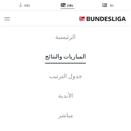
2BL
VBL
BL
REG
-
WIE
الرئيسية
REG
WIE
2
1
المباريات والنتائج
REGENSBURG
WIESBADEN
جدول الترتيب
التغطية المباشرة
الأخبار
التشكيلات
الإحصائيات
جدول الترتيب
الأندية
مباشر