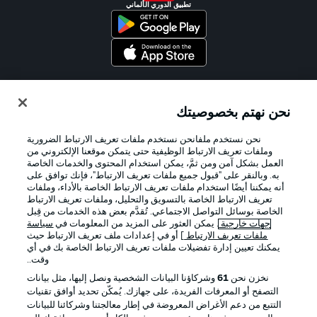
تطبيق الدوري الألماني
Official Partners
نحن نهتم بخصوصيتك
نحن نستخدم ملفانحن نستخدم ملفات تعريف الارتباط الضرورية
وملفات تعريف الارتباط الوظيفية حتى يتمكن موقعنا الإلكتروني من
العمل بشكل آمن ومن ثمَّ، يمكن استخدام المحتوى والخدمات الخاصة
به. وبالنقر على "قبول جميع ملفات تعريف الارتباط"، فإنك توافق على
أنه يمكننا أيضًا استخدام ملفات تعريف الارتباط الخاصة بالأداء، وملفات
تعريف الارتباط الخاصة بالتسويق والتحليل، وملفات تعريف الارتباط
الخاصة بوسائل التواصل الاجتماعي. تُقدَّم بعض هذه الخدمات من قِبل
جهات خارجية
. يمكن العثور على المزيد من المعلومات في
سياسة
ملفات تعريف الارتباط
] أو في إعدادات ملف تعريف الارتباط حيث
يمكنك تعيين إدارة تفضيلات ملفات تعريف الارتباط الخاصة بك في أي
الإعلانات
الإخطارات القانونية
وقت..
إدارة التفضيلات
بيان الخصوصية
نخزن نحن
61
وشركاؤنا البيانات الشخصية ونصل إليها، مثل بيانات
التصفح أو المعرفات الفريدة، على جهازك. يُمكّن تحديد أوافق تقنيات
شروط الاستخدام
الوظائف
التتبع من دعم الأغراض المعروضة في إطار معالجتنا وشركائنا للبيانات
جهة النشر
تواصل معنا