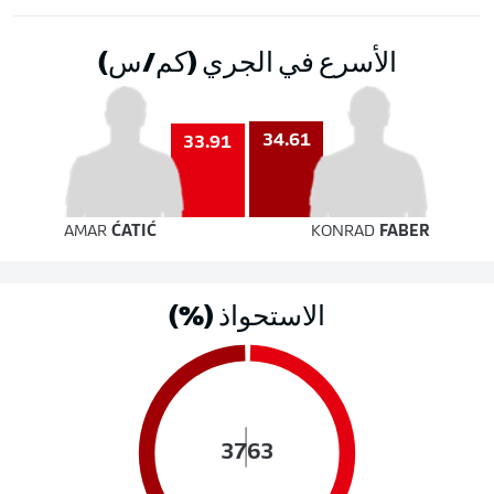
الأسرع في الجري (كم/س)
34.61
33.91
AMAR
ĆATIĆ
KONRAD
FABER
الاستحواذ (%)
37
63