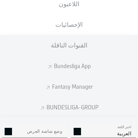
اللاعبون
الأهداف المتوقعة
الإحصائيات
2
القنوات الناقلة
1.72
1.55
1
Bundesliga App
Fantasy Manager
Goals
BUNDESLIGA-GROUP
التمريرات المكتملة
اختر اللغة
204
519
وضع شاشة العرض
العربية
الدقة
58 %
82 %