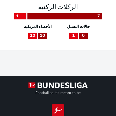
الركلات الركنية
1
7
حالات التسلل
الأخطاء المرتكبة
10
10
1
0
Football as it's meant to be