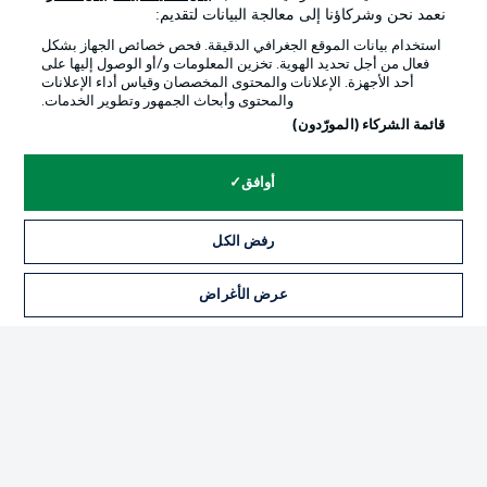
نعمد نحن وشركاؤنا إلى معالجة البيانات لتقديم:
استخدام بيانات الموقع الجغرافي الدقيقة. فحص خصائص الجهاز بشكل
فعال من أجل تحديد الهوية. تخزين المعلومات و/أو الوصول إليها على
أحد الأجهزة. الإعلانات والمحتوى المخصصان وقياس أداء الإعلانات
والمحتوى وأبحاث الجمهور وتطوير الخدمات.
قائمة الشركاء (المورّدون)
أوافق
رفض الكل
الإعلانات
الإخطارات القانونية
إدارة التفضيلات
بيان الخصوصية
عرض الأغراض
شروط الاستخدام
الوظائف
جهة النشر
تواصل معنا
اللاعبون