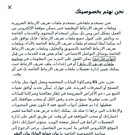
نحن نهتم بخصوصيتك
تسجيل الدخول
نحن نستخدم ملفانحن نستخدم ملفات تعريف الارتباط الضرورية
وملفات تعريف الارتباط الوظيفية حتى يتمكن موقعنا الإلكتروني من
العمل بشكل آمن ومن ثمَّ، يمكن استخدام المحتوى والخدمات الخاصة
به. وبالنقر على "قبول جميع ملفات تعريف الارتباط"، فإنك توافق على
أنه يمكننا أيضًا استخدام ملفات تعريف الارتباط الخاصة بالأداء، وملفات
تعريف الارتباط الخاصة بالتسويق والتحليل، وملفات تعريف الارتباط
الخاصة بوسائل التواصل الاجتماعي. تُقدَّم بعض هذه الخدمات من قِبل
جهات خارجية
. يمكن العثور على المزيد من المعلومات في
سياسة
ملفات تعريف الارتباط
] أو في إعدادات ملف تعريف الارتباط حيث
يمكنك تعيين إدارة تفضيلات ملفات تعريف الارتباط الخاصة بك في أي
Football as it's meant to be
وقت..
نخزن نحن
61
وشركاؤنا البيانات الشخصية ونصل إليها، مثل بيانات
التصفح أو المعرفات الفريدة، على جهازك. يُمكّن تحديد أوافق تقنيات
التتبع من دعم الأغراض المعروضة في إطار معالجتنا وشركائنا للبيانات
تطبيق الدوري الألماني
التي يجب توفيرها. سيؤدي تحديد رفض الكل أو سحب موافقتك إلى
تعطيلها. إذا تم تعطيل أدوات التتبع، فقد لا تكون بعض المحتويات
والإعلانات التي تراها ذا صلة بك. يمكنك إعادة عرض هذه القائمة لتغيير
اختياراتك أو سحب الموافقة في أي وقت عن طريق النقر على إدارة
التفضيلات الرابط في أسفل صفحة الويب. ستؤثر اختياراتك داخل
الموقع الإلكتروني الخاص بنا. لمزيد من التفاصيل، يرجى الرجوع إلى
Official Partners
سياسة الخصوصية الخاصة بنا.
بيان حماية البيانات
بيان النشر