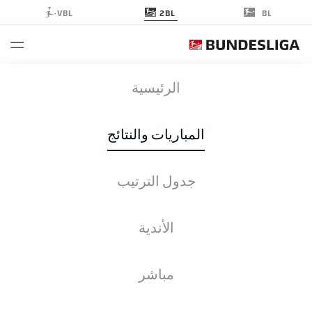
2BL
VBL
BL
HSV
-
SGF
الرئيسية
HSV
SGF
1
1
المباريات والنتائج
جدول الترتيب
التغطية المباشرة
الأخبار
التشكيلات
الإحصائيات
جدول الترتيب
الأندية
للأسف، لا توجد نتائج لبحثك.
مباشر