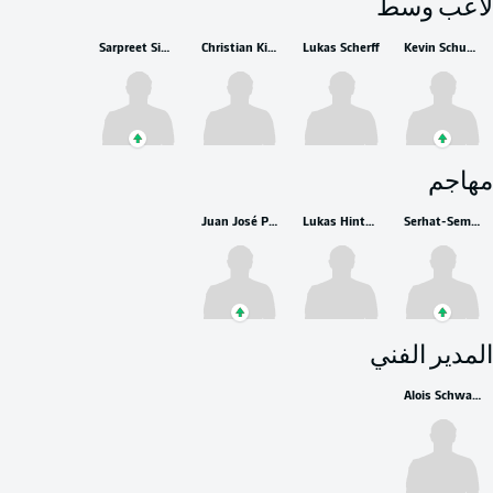
لاعب وسط
Sarpreet Singh
Christian Kinsombi
Lukas Scherff
Kevin Schumacher
مهاجم
Juan José Perea
Lukas Hinterseer
Serhat-Semih Güler
المدير الفني
Alois Schwartz