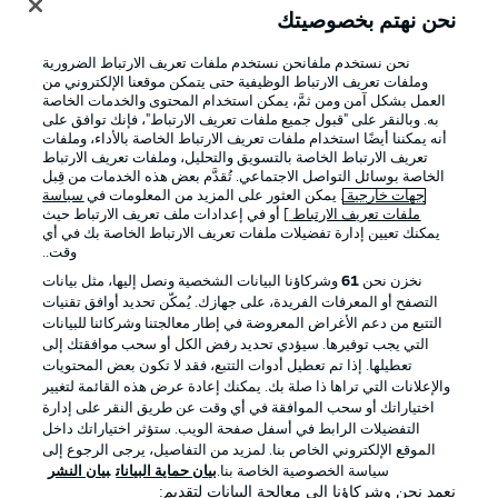
نحن نهتم بخصوصيتك
نحن نستخدم ملفانحن نستخدم ملفات تعريف الارتباط الضرورية
وملفات تعريف الارتباط الوظيفية حتى يتمكن موقعنا الإلكتروني من
العمل بشكل آمن ومن ثمَّ، يمكن استخدام المحتوى والخدمات الخاصة
به. وبالنقر على "قبول جميع ملفات تعريف الارتباط"، فإنك توافق على
أنه يمكننا أيضًا استخدام ملفات تعريف الارتباط الخاصة بالأداء، وملفات
تعريف الارتباط الخاصة بالتسويق والتحليل، وملفات تعريف الارتباط
الخاصة بوسائل التواصل الاجتماعي. تُقدَّم بعض هذه الخدمات من قِبل
جهات خارجية
. يمكن العثور على المزيد من المعلومات في
سياسة
ملفات تعريف الارتباط
] أو في إعدادات ملف تعريف الارتباط حيث
يمكنك تعيين إدارة تفضيلات ملفات تعريف الارتباط الخاصة بك في أي
الإعلانات
الإخطارات القانونية
وقت..
إدارة التفضيلات
بيان الخصوصية
نخزن نحن
61
وشركاؤنا البيانات الشخصية ونصل إليها، مثل بيانات
التصفح أو المعرفات الفريدة، على جهازك. يُمكّن تحديد أوافق تقنيات
شروط الاستخدام
الوظائف
التتبع من دعم الأغراض المعروضة في إطار معالجتنا وشركائنا للبيانات
جهة النشر
تواصل معنا
التي يجب توفيرها. سيؤدي تحديد رفض الكل أو سحب موافقتك إلى
تعطيلها. إذا تم تعطيل أدوات التتبع، فقد لا تكون بعض المحتويات
اللاعبون
والإعلانات التي تراها ذا صلة بك. يمكنك إعادة عرض هذه القائمة لتغيير
اختياراتك أو سحب الموافقة في أي وقت عن طريق النقر على إدارة
التفضيلات الرابط في أسفل صفحة الويب. ستؤثر اختياراتك داخل
الموقع الإلكتروني الخاص بنا. لمزيد من التفاصيل، يرجى الرجوع إلى
سياسة الخصوصية الخاصة بنا.
بيان حماية البيانات
بيان النشر
نعمد نحن وشركاؤنا إلى معالجة البيانات لتقديم: