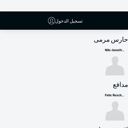
تسجيل الدخول
البدلاء
حارس مرمى
Nils-Jonathan Körber
مدافع
Felix Ruschke