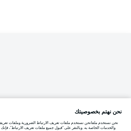
نحن نهتم بخصوصيتك
Football as it's meant to be
اختر اللغة
نحن نستخدم ملفانحن نستخدم ملفات تعريف الارتباط الضرورية وملفات تعريف ا
العربية
والخدمات الخاصة به. وبالنقر على "قبول جميع ملفات تعريف الارتباط"، فإنك ت