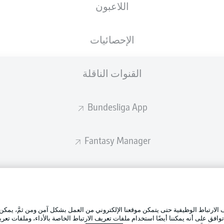
اللاعبون
الإحصائيات
القنوات الناقلة
Bundesliga App
Fantasy Manager
BUNDESLIGA-GROUP
الإعلانات
إدارة ال
تطبيق الدوري الألماني
لارتباط الوظيفية حتى يتمكن موقعنا الإلكتروني من العمل بشكل آمن ومن ثمَّ، يمكن
شروط ال
وافق على أنه يمكننا أيضًا استخدام ملفات تعريف الارتباط الخاصة بالأداء، وملفات تعري