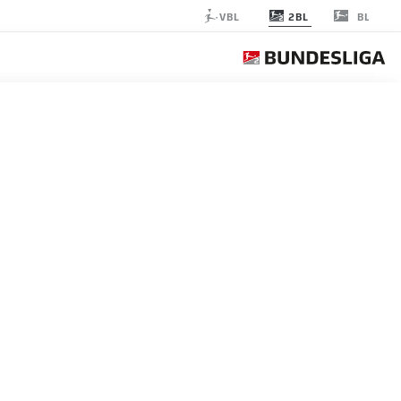
2BL
VBL
BL
HAMBURG
الجولة 9
التغ