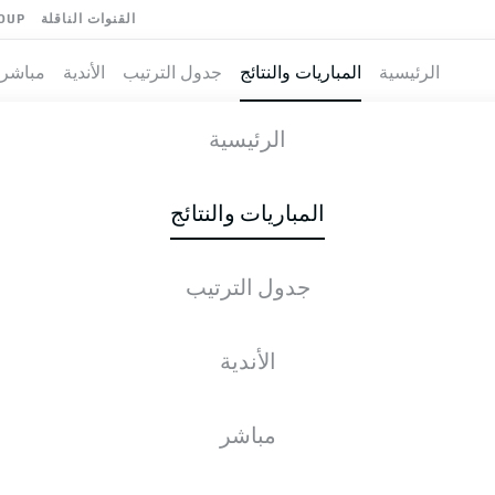
القنوات الناقلة
OUP
الرئيسية
المباريات والنتائج
جدول الترتيب
الأندية
مباشر
ÜSSELDORF
-
الرئيسية
F95
HSV
0
2
المباريات والنتائج
جدول الترتيب
طية المباشرة
الأخبار
التشكيلات
الإحصائيات
جدول التر
الأندية
للأسف، لا توجد نتائج لبحثك.
مباشر