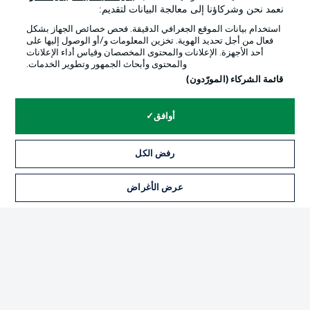
نعمد نحن وشركاؤنا إلى معالجة البيانات لتقديم:
استخدام بيانات الموقع الجغرافي الدقيقة. فحص خصائص الجهاز بشكل
فعال من أجل تحديد الهوية. تخزين المعلومات و/أو الوصول إليها على
أحد الأجهزة. الإعلانات والمحتوى المخصصان وقياس أداء الإعلانات
والمحتوى وأبحاث الجمهور وتطوير الخدمات.
قائمة الشركاء (المورّدون)
أوافق
رفض الكل
الإعلانات
الإخطارات القانونية
إدارة التفضيلات
بيان الخصوصية
عرض الأغراض
شروط الاستخدام
الوظائف
جهة النشر
تواصل معنا
اللاعبون