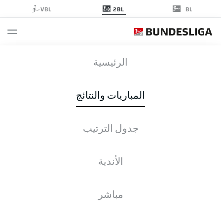
2BL
VBL
BL
STP
-
KSV
الرئيسية
STP
KSV
4
3
المباريات والنتائج
جدول الترتيب
التغطية المباشرة
الأخبار
التشكيلات
الإحصائيات
جدول الترتيب
الأندية
للأسف، لا توجد نتائج لبحثك.
مباشر