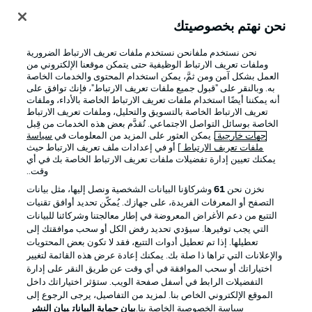
نحن نهتم بخصوصيتك
تسجيل الدخول
نحن نستخدم ملفانحن نستخدم ملفات تعريف الارتباط الضرورية
وملفات تعريف الارتباط الوظيفية حتى يتمكن موقعنا الإلكتروني من
العمل بشكل آمن ومن ثمَّ، يمكن استخدام المحتوى والخدمات الخاصة
به. وبالنقر على "قبول جميع ملفات تعريف الارتباط"، فإنك توافق على
أنه يمكننا أيضًا استخدام ملفات تعريف الارتباط الخاصة بالأداء، وملفات
تعريف الارتباط الخاصة بالتسويق والتحليل، وملفات تعريف الارتباط
الخاصة بوسائل التواصل الاجتماعي. تُقدَّم بعض هذه الخدمات من قِبل
جهات خارجية
. يمكن العثور على المزيد من المعلومات في
سياسة
ملفات تعريف الارتباط
] أو في إعدادات ملف تعريف الارتباط حيث
يمكنك تعيين إدارة تفضيلات ملفات تعريف الارتباط الخاصة بك في أي
Football as it's meant to be
وقت..
نخزن نحن
61
وشركاؤنا البيانات الشخصية ونصل إليها، مثل بيانات
التصفح أو المعرفات الفريدة، على جهازك. يُمكّن تحديد أوافق تقنيات
التتبع من دعم الأغراض المعروضة في إطار معالجتنا وشركائنا للبيانات
تطبيق الدوري الألماني
التي يجب توفيرها. سيؤدي تحديد رفض الكل أو سحب موافقتك إلى
تعطيلها. إذا تم تعطيل أدوات التتبع، فقد لا تكون بعض المحتويات
والإعلانات التي تراها ذا صلة بك. يمكنك إعادة عرض هذه القائمة لتغيير
اختياراتك أو سحب الموافقة في أي وقت عن طريق النقر على إدارة
التفضيلات الرابط في أسفل صفحة الويب. ستؤثر اختياراتك داخل
الموقع الإلكتروني الخاص بنا. لمزيد من التفاصيل، يرجى الرجوع إلى
Official Partners
سياسة الخصوصية الخاصة بنا.
بيان حماية البيانات
بيان النشر