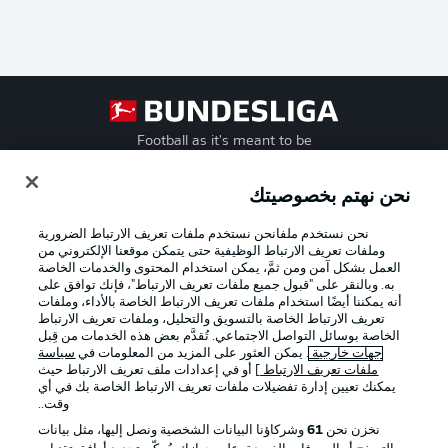
Football as it's meant to be
نحن نهتم بخصوصيتك
نحن نستخدم ملفانحن نستخدم ملفات تعريف الارتباط الضرورية
تطبيق الدوري الألماني
وملفات تعريف الارتباط الوظيفية حتى يتمكن موقعنا الإلكتروني من
العمل بشكل آمن ومن ثمَّ، يمكن استخدام المحتوى والخدمات الخاصة
به. وبالنقر على "قبول جميع ملفات تعريف الارتباط"، فإنك توافق على
أنه يمكننا أيضًا استخدام ملفات تعريف الارتباط الخاصة بالأداء، وملفات
تعريف الارتباط الخاصة بالتسويق والتحليل، وملفات تعريف الارتباط
الخاصة بوسائل التواصل الاجتماعي. تُقدَّم بعض هذه الخدمات من قِبل
Official Partners
جهات خارجية
. يمكن العثور على المزيد من المعلومات في
سياسة
ملفات تعريف الارتباط
] أو في إعدادات ملف تعريف الارتباط حيث
يمكنك تعيين إدارة تفضيلات ملفات تعريف الارتباط الخاصة بك في أي
وقت..
نخزن نحن
61
وشركاؤنا البيانات الشخصية ونصل إليها، مثل بيانات