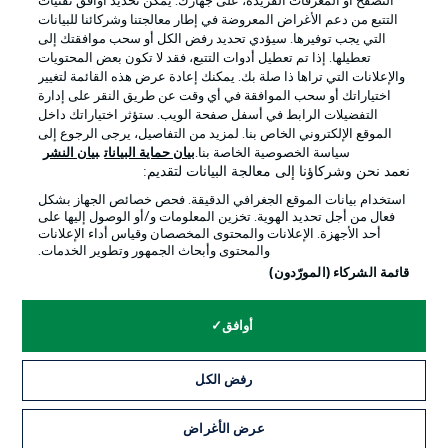
التصفح أو المعرفات الفريدة، على جهازك. يُمكّن تحديد أوافق تقنيات
التتبع من دعم الأغراض المعروضة في إطار معالجتنا وشركائنا للبيانات
التي يجب توفيرها. سيؤدي تحديد رفض الكل أو سحب موافقتك إلى
تعطيلها. إذا تم تعطيل أدوات التتبع، فقد لا تكون بعض المحتويات
والإعلانات التي تراها ذا صلة بك. يمكنك إعادة عرض هذه القائمة لتغيير
اختياراتك أو سحب الموافقة في أي وقت عن طريق النقر على إدارة
التفضيلات الرابط في أسفل صفحة الويب. ستؤثر اختياراتك داخل
الإعلانات
الإخطارات القانونية
الموقع الإلكتروني الخاص بنا. لمزيد من التفاصيل، يرجى الرجوع إلى
سياسة الخصوصية الخاصة بنا.
بيان حماية البيانات
بيان النشر
إدارة التفضيلات
بيان الخصوصية
نعمد نحن وشركاؤنا إلى معالجة البيانات لتقديم:
شروط الاستخدام
الوظائف
استخدام بيانات الموقع الجغرافي الدقيقة. فحص خصائص الجهاز بشكل
فعال من أجل تحديد الهوية. تخزين المعلومات و/أو الوصول إليها على
جهة النشر
تواصل معنا
أحد الأجهزة. الإعلانات والمحتوى المخصصان وقياس أداء الإعلانات
والمحتوى وأبحاث الجمهور وتطوير الخدمات.
اللاعبون
قائمة الشركاء (المورّدون)
أوافق
رفض الكل
عرض الأغراض