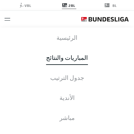
2BL
VBL
BL
AUE
-
SVW
الرئيسية
AUE
SVW
0
4
المباريات والنتائج
جدول الترتيب
التغطية المباشرة
الأخبار
التشكيلات
الإحصائيات
جدول الترتيب
الأندية
م
ف-ت-خ
له
+/-
ن
مباشر