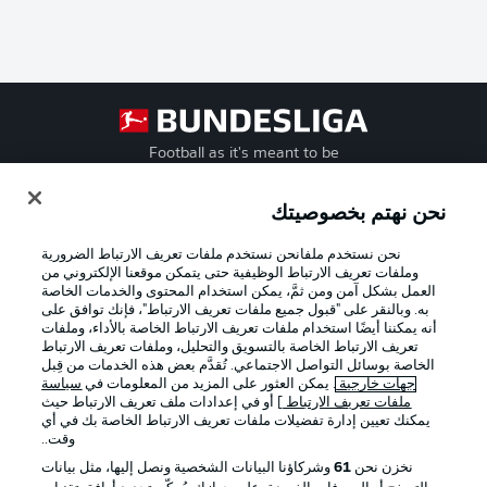
Football as it's meant to be
نحن نهتم بخصوصيتك
نحن نستخدم ملفانحن نستخدم ملفات تعريف الارتباط الضرورية
تطبيق الدوري الألماني
وملفات تعريف الارتباط الوظيفية حتى يتمكن موقعنا الإلكتروني من
العمل بشكل آمن ومن ثمَّ، يمكن استخدام المحتوى والخدمات الخاصة
به. وبالنقر على "قبول جميع ملفات تعريف الارتباط"، فإنك توافق على
أنه يمكننا أيضًا استخدام ملفات تعريف الارتباط الخاصة بالأداء، وملفات
تعريف الارتباط الخاصة بالتسويق والتحليل، وملفات تعريف الارتباط
الخاصة بوسائل التواصل الاجتماعي. تُقدَّم بعض هذه الخدمات من قِبل
Official Partners
جهات خارجية
. يمكن العثور على المزيد من المعلومات في
سياسة
ملفات تعريف الارتباط
] أو في إعدادات ملف تعريف الارتباط حيث
يمكنك تعيين إدارة تفضيلات ملفات تعريف الارتباط الخاصة بك في أي
وقت..
نخزن نحن
61
وشركاؤنا البيانات الشخصية ونصل إليها، مثل بيانات