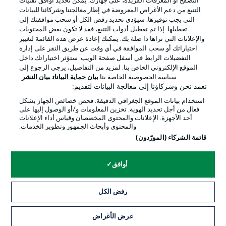
التصفح أو المعرفات الفريدة، على جهازك. يُمكّن تحديد أوافق تقنيات
التتبع من دعم الأغراض المعروضة في إطار معالجتنا وشركائنا للبيانات
التي يجب توفيرها. سيؤدي تحديد رفض الكل أو سحب موافقتك إلى
تعطيلها. إذا تم تعطيل أدوات التتبع، فقد لا تكون بعض المحتويات
والإعلانات التي تراها ذا صلة بك. يمكنك إعادة عرض هذه القائمة لتغيير
اختياراتك أو سحب الموافقة في أي وقت عن طريق النقر على إدارة
التفضيلات الرابط في أسفل صفحة الويب. ستؤثر اختياراتك داخل
الإعلانات
الإخطارات القانونية
الموقع الإلكتروني الخاص بنا. لمزيد من التفاصيل، يرجى الرجوع إلى
سياسة الخصوصية الخاصة بنا.
بيان حماية البيانات
بيان النشر
إدارة التفضيلات
بيان الخصوصية
نعمد نحن وشركاؤنا إلى معالجة البيانات لتقديم:
شروط الاستخدام
الوظائف
استخدام بيانات الموقع الجغرافي الدقيقة. فحص خصائص الجهاز بشكل
فعال من أجل تحديد الهوية. تخزين المعلومات و/أو الوصول إليها على
جهة النشر
تواصل معنا
أحد الأجهزة. الإعلانات والمحتوى المخصصان وقياس أداء الإعلانات
والمحتوى وأبحاث الجمهور وتطوير الخدمات.
اللاعبون
قائمة الشركاء (المورّدون)
أوافق
رفض الكل
عرض الأغراض