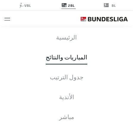
2BL
VBL
BL
AUE
-
SVS
الرئيسية
AUE
SVS
3
0
المباريات والنتائج
جدول الترتيب
التغطية المباشرة
الأخبار
التشكيلات
جدول الترتيب
الأندية
م
ف-ت-خ
له
+/-
ن
مباشر