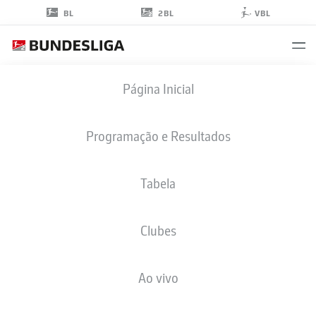
2BL
BL
VBL
WALID
Página Inicial
OULD-CHIKH
10
Programação e Resultados
Tabela
MEIO-CAMPO
Clubes
EINTRACHT BRAUNSCHWEIG
ESTATÍSTICAS DA TEMPORADA 2025/2026
GOLS
Ao vivo