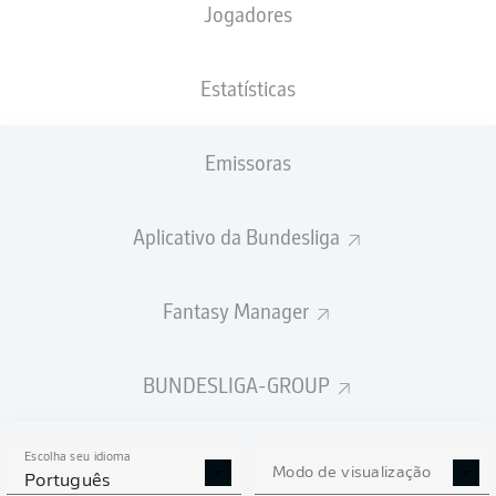
Jogadores
NACIONALIDADE
PESO
06.11.1999
ALTURA
NLD
, MAR
77
26 ANOS
186 CM
KG
Estatísticas
Emissoras
Competition
Bundesliga 2
Aplicativo da Bundesliga
Season
2025/2026
Fantasy Manager
BUNDESLIGA-GROUP
ESTATÍSTICAS DA
TEMPORADA 2025/2026
Escolha seu idioma
Modo de visualização
Português