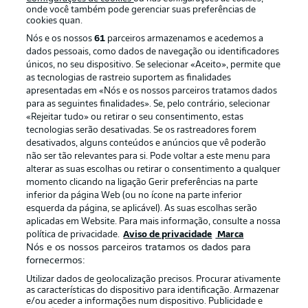
onde você também pode gerenciar suas preferências de
cookies quan.
Nós e os nossos
61
parceiros armazenamos e acedemos a
dados pessoais, como dados de navegação ou identificadores
únicos, no seu dispositivo. Se selecionar «Aceito», permite que
as tecnologias de rastreio suportem as finalidades
apresentadas em «Nós e os nossos parceiros tratamos dados
para as seguintes finalidades». Se, pelo contrário, selecionar
«Rejeitar tudo» ou retirar o seu consentimento, estas
Publicidade
Avisos legais
tecnologias serão desativadas. Se os rastreadores forem
Gerir preferências
Aviso de privacidade
desativados, alguns conteúdos e anúncios que vê poderão
não ser tão relevantes para si. Pode voltar a este menu para
Termos de uso
Trabalhe conosco
alterar as suas escolhas ou retirar o consentimento a qualquer
momento clicando na ligação Gerir preferências na parte
Marca
Contato
inferior da página Web (ou no ícone na parte inferior
Jogadores
esquerda da página, se aplicável). As suas escolhas serão
aplicadas em Website. Para mais informação, consulte a nossa
política de privacidade.
Aviso de privacidade
Marca
Nós e os nossos parceiros tratamos os dados para
fornecermos:
Utilizar dados de geolocalização precisos. Procurar ativamente
as características do dispositivo para identificação. Armazenar
e/ou aceder a informações num dispositivo. Publicidade e