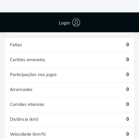
DESARMES
DISPUTAS
REALIZADOS
ÁREAS GANHAS
0
0
Login
Faltas
0
Cartões amarelos
0
Participações nos jogos
0
Arrancadas
0
Corridas intensas
0
Distância (km)
0
Velocidade (km/h)
0