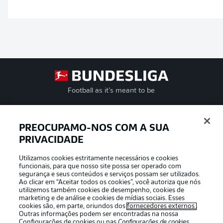
Football as it’s meant to be
PREOCUPAMO-NOS COM A SUA
PRIVACIDADE
APLICATIVO DA BUNDESLIGA
Utilizamos cookies estritamente necessários e cookies
funcionais, para que nosso site possa ser operado com
segurança e seus conteúdos e serviços possam ser utilizados.
Ao clicar em “Aceitar todos os cookies”, você autoriza que nós
utilizemos também cookies de desempenho, cookies de
Oferecido por
marketing e de análise e cookies de mídias sociais. Esses
cookies são, em parte, oriundos dos
fornecedores externos
.
Outras informações podem ser encontradas na nossa
Configurações de cookies
ou nas
Configurações de cookies
,