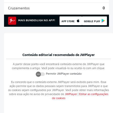
Cruzamentos
0
MAIS BUNDESLIGA NO APP!
APP STORE
GOOGLE PLAY
Conteúdo editorial recomendado de
JWPlayer
A partir desse ponto você encontrará conteúdo externo de
JWPlayer
que
complementa o artigo. Você pode visualizá-lo ou ocultá-lo com um clique.
Permitir
JWPlayer
conteúdo
Eu concordo que o conteúdo externo
JWPlayer
será exibido para mim. Essa
ação permite que os dados pessoais sejam transmitidos para
JWPlayer
e que
os cookies sejam configurados por
JWPlayer
. Você pode obter mais informações
sobre essa ação no aviso de privacidade de
JWPlayer
|
Editar as configurações
de cookies