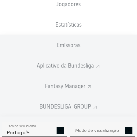
Jogadores
PESO
NACIONALIDADE
17.10.1997
ALTURA
68
CZE
28 ANOS
182 CM
KG
Estatísticas
Emissoras
Competition
Euro
Aplicativo da Bundesliga
Season
Fantasy Manager
BUNDESLIGA-GROUP
ESTATÍSTICAS DA
TEMPORADA 2025/2026
Escolha seu idioma
Modo de visualização
Português