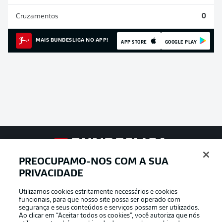
Cruzamentos
0
MAIS BUNDESLIGA NO APP!
APP STORE
GOOGLE PLAY
Football as it’s meant to be
PREOCUPAMO-NOS COM A SUA
PRIVACIDADE
Utilizamos cookies estritamente necessários e cookies
funcionais, para que nosso site possa ser operado com
APLICATIVO DA BUNDESLIGA
segurança e seus conteúdos e serviços possam ser utilizados.
Ao clicar em “Aceitar todos os cookies”, você autoriza que nós