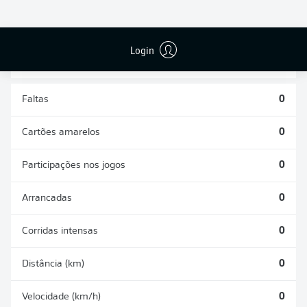
DESARMES
DISPUTAS
REALIZADOS
ÁREAS GANHAS
0
0
Login
Faltas
0
Cartões amarelos
0
Participações nos jogos
0
Arrancadas
0
Corridas intensas
0
Distância (km)
0
Velocidade (km/h)
0