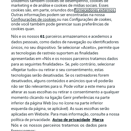
utilizemos também cookies de desempenho, cookies de
marketing e de análise e cookies de mídias sociais. Esses
cookies são, em parte, oriundos dos
fornecedores externos
.
Outras informações podem ser encontradas na nossa
Configurações de cookies
ou nas
Configurações de cookies
,
Oferecido por
onde você também pode gerenciar suas preferências de
cookies quan.
Nós e os nossos
61
parceiros armazenamos e acedemos a
dados pessoais, como dados de navegação ou identificadores
únicos, no seu dispositivo. Se selecionar «Aceito», permite que
as tecnologias de rastreio suportem as finalidades
apresentadas em «Nós e os nossos parceiros tratamos dados
para as seguintes finalidades». Se, pelo contrário, selecionar
«Rejeitar tudo» ou retirar o seu consentimento, estas
tecnologias serão desativadas. Se os rastreadores forem
desativados, alguns conteúdos e anúncios que vê poderão
não ser tão relevantes para si. Pode voltar a este menu para
Publicidade
Avisos legais
alterar as suas escolhas ou retirar o consentimento a qualquer
momento clicando na ligação Gerir preferências na parte
Gerir preferências
Aviso de privacidade
inferior da página Web (ou no ícone na parte inferior
esquerda da página, se aplicável). As suas escolhas serão
Termos de uso
Trabalhe conosco
aplicadas em Website. Para mais informação, consulte a nossa
Marca
Contato
política de privacidade.
Aviso de privacidade
Marca
Nós e os nossos parceiros tratamos os dados para
Jogadores