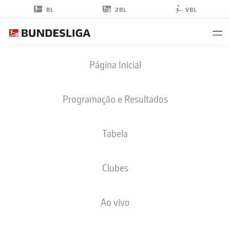
2BL
BL
VBL
VÁCLAV
Página Inicial
ČERNÝ
18
Programação e Resultados
Tabela
MEIO-CAMPO
Clubes
WOLFSBURG
ESTATÍSTICAS DA TEMPORADA 2025/2026
Ao vivo