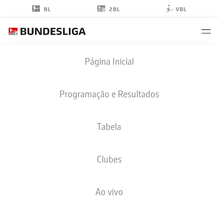
2BL
BL
VBL
TRISTAN
Página Inicial
WAGNER
26
Programação e Resultados
Tabela
MEIO-CAMPO
Clubes
EINTRACHT BRAUNSCHWEIG
ESTATÍSTICAS DA TEMPORADA 2026/2027
GOLS
COMP
Ao vivo