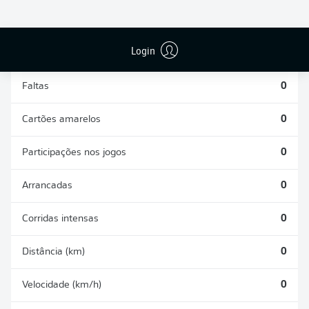
DESARMES
DISPUTAS
REALIZADOS
ÁREAS GANHAS
0
0
Login
Faltas
0
Cartões amarelos
0
Participações nos jogos
0
Arrancadas
0
Corridas intensas
0
Distância (km)
0
Velocidade (km/h)
0