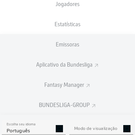
Jogadores
NACIONALIDADE
06.07.2005
ALTURA
DEU
21 ANOS
186 CM
Estatísticas
Competition
Emissoras
Bundesliga 2
Season
Aplicativo da Bundesliga
2026/2027
Fantasy Manager
ESTATÍSTICAS DA
BUNDESLIGA-GROUP
TEMPORADA 2026/2027
Escolha seu idioma
Modo de visualização
Português