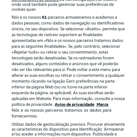
onde você também pode gerenciar suas preferências de
cookies quan.
Nós e os nossos
61
parceiros armazenamos e acedemos a
dados pessoais, como dados de navegação ou identificadores
únicos, no seu dispositivo. Se selecionar «Aceito», permite que
as tecnologias de rastreio suportem as finalidades
apresentadas em «Nós e os nossos parceiros tratamos dados
para as seguintes finalidades». Se, pelo contrário, selecionar
«Rejeitar tudo» ou retirar o seu consentimento, estas
Publicidade
Avisos legais
tecnologias serão desativadas. Se os rastreadores forem
Gerir preferências
Aviso de privacidade
desativados, alguns conteúdos e anúncios que vê poderão
não ser tão relevantes para si. Pode voltar a este menu para
Termos de uso
Trabalhe conosco
alterar as suas escolhas ou retirar o consentimento a qualquer
momento clicando na ligação Gerir preferências na parte
Marca
Contato
inferior da página Web (ou no ícone na parte inferior
Jogadores
esquerda da página, se aplicável). As suas escolhas serão
aplicadas em Website. Para mais informação, consulte a nossa
política de privacidade.
Aviso de privacidade
Marca
Nós e os nossos parceiros tratamos os dados para
fornecermos:
Utilizar dados de geolocalização precisos. Procurar ativamente
as características do dispositivo para identificação. Armazenar
e/ou aceder a informações num dispositivo. Publicidade e