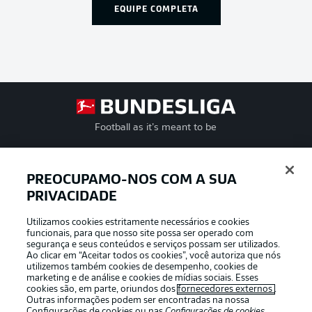
EQUIPE COMPLETA
Football as it’s meant to be
PREOCUPAMO-NOS COM A SUA
PRIVACIDADE
APLICATIVO DA BUNDESLIGA
Utilizamos cookies estritamente necessários e cookies
funcionais, para que nosso site possa ser operado com
segurança e seus conteúdos e serviços possam ser utilizados.
Ao clicar em “Aceitar todos os cookies”, você autoriza que nós
utilizemos também cookies de desempenho, cookies de
Oferecido por
marketing e de análise e cookies de mídias sociais. Esses
cookies são, em parte, oriundos dos
fornecedores externos
.
Outras informações podem ser encontradas na nossa
Configurações de cookies
ou nas
Configurações de cookies
,