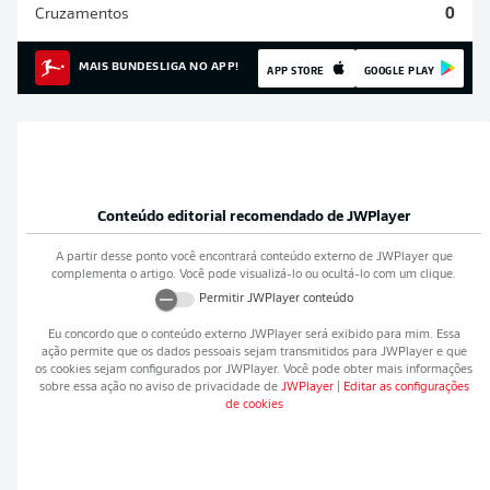
Cruzamentos
0
MAIS BUNDESLIGA NO APP!
APP STORE
GOOGLE PLAY
Conteúdo editorial recomendado de
JWPlayer
A partir desse ponto você encontrará conteúdo externo de
JWPlayer
que
complementa o artigo. Você pode visualizá-lo ou ocultá-lo com um clique.
Permitir
JWPlayer
conteúdo
Eu concordo que o conteúdo externo
JWPlayer
será exibido para mim. Essa
ação permite que os dados pessoais sejam transmitidos para
JWPlayer
e que
os cookies sejam configurados por
JWPlayer
. Você pode obter mais informações
sobre essa ação no aviso de privacidade de
JWPlayer
|
Editar as configurações
de cookies