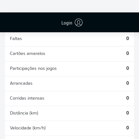
DESARMES
DISPUTAS
REALIZADOS
ÁREAS GANHAS
0
0
Login
Faltas
0
Cartões amarelos
0
Participações nos jogos
0
Arrancadas
0
Corridas intensas
0
Distância (km)
0
Velocidade (km/h)
0