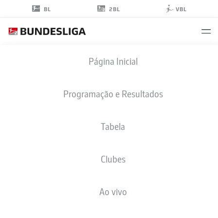
2BL
BL
VBL
TAYAR
Página Inicial
TASDELEN
30
Programação e Resultados
Tabela
MEIO-CAMPO
Clubes
HOLSTEIN KIEL
ESTATÍSTICAS DA TEMPORADA 2026/2027
GOLS
COMP
Ao vivo