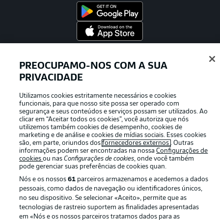
Oferecido por
PREOCUPAMO-NOS COM A SUA
PRIVACIDADE
Utilizamos cookies estritamente necessários e cookies
funcionais, para que nosso site possa ser operado com
segurança e seus conteúdos e serviços possam ser utilizados. Ao
clicar em “Aceitar todos os cookies”, você autoriza que nós
utilizemos também cookies de desempenho, cookies de
marketing e de análise e cookies de mídias sociais. Esses cookies
são, em parte, oriundos dos
fornecedores externos
. Outras
informações podem ser encontradas na nossa
Configurações de
cookies
ou nas
Configurações de cookies
, onde você também
pode gerenciar suas preferências de cookies quan.
Publicidade
Avisos legais
Nós e os nossos
61
parceiros armazenamos e acedemos a dados
Gerir preferências
Aviso de privacidade
pessoais, como dados de navegação ou identificadores únicos,
no seu dispositivo. Se selecionar «Aceito», permite que as
Termos de uso
Trabalhe conosco
tecnologias de rastreio suportem as finalidades apresentadas
Marca
Contato
em «Nós e os nossos parceiros tratamos dados para as