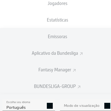
Jogadores
NACIONALIDADE
10.03.2006
ALTURA
DEU
20 ANOS
179 CM
Estatísticas
Competition
Emissoras
Bundesliga 2
Season
Aplicativo da Bundesliga
2026/2027
Fantasy Manager
ESTATÍSTICAS DA
BUNDESLIGA-GROUP
TEMPORADA 2026/2027
Escolha seu idioma
Modo de visualização
Português