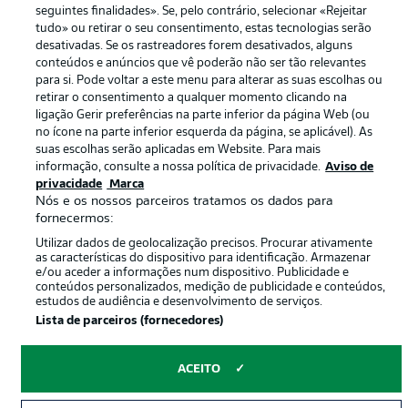
seguintes finalidades». Se, pelo contrário, selecionar «Rejeitar
Jogadores
tudo» ou retirar o seu consentimento, estas tecnologias serão
desativadas. Se os rastreadores forem desativados, alguns
conteúdos e anúncios que vê poderão não ser tão relevantes
para si. Pode voltar a este menu para alterar as suas escolhas ou
retirar o consentimento a qualquer momento clicando na
ligação Gerir preferências na parte inferior da página Web (ou
no ícone na parte inferior esquerda da página, se aplicável). As
suas escolhas serão aplicadas em Website. Para mais
informação, consulte a nossa política de privacidade.
Aviso de
privacidade
Marca
Nós e os nossos parceiros tratamos os dados para
© 2026 Bundesliga-Gruppe GmbH
fornecermos:
Utilizar dados de geolocalização precisos. Procurar ativamente
Escolha seu idioma
as características do dispositivo para identificação. Armazenar
Português
e/ou aceder a informações num dispositivo. Publicidade e
conteúdos personalizados, medição de publicidade e conteúdos,
estudos de audiência e desenvolvimento de serviços.
Lista de parceiros (fornecedores)
Modo de visualização
ACEITO