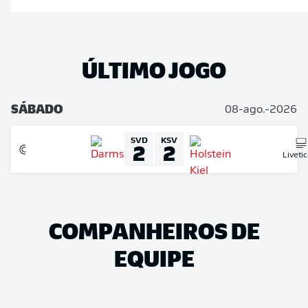
ÚLTIMO JOGO
SÁBADO
08-ago.-2026
SVD
KSV
2
2
Liveti
COMPANHEIROS DE
EQUIPE