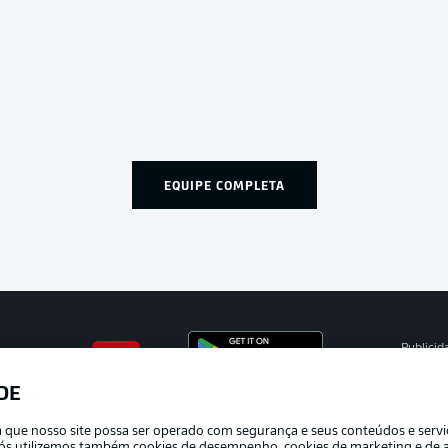
EQUIPE COMPLETA
Publicid
Gerir pr
DE
APLICATIVO DA BUNDESLIGA
Termos 
ra que nosso site possa ser operado com segurança e seus conteúdos e serv
Marca
e nós utilizemos também cookies de desempenho, cookies de marketing e de a