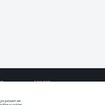
ade
Avisos legais
eferências
Aviso de privacidade
de uso
Trabalhe conosco
iços possam ser
Contato
nálise e cookies