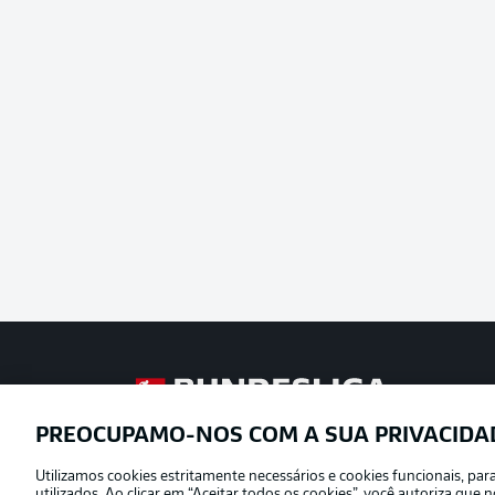
Football as it’s meant to be
PREOCUPAMO-NOS COM A SUA PRIVACIDA
Utilizamos cookies estritamente necessários e cookies funcionais, pa
Oferecido por
utilizados. Ao clicar em “Aceitar todos os cookies”, você autoriza qu