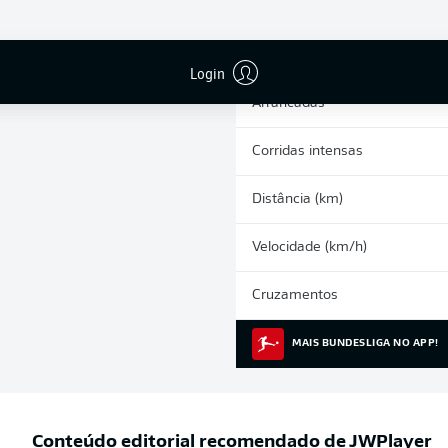
0
Cartões amarelos
Participações nos jogos
Login
Arrancadas
Corridas intensas
Distância (km)
Velocidade (km/h)
Cruzamentos
MAIS BUNDESLIGA NO APP!
Conteúdo editorial recomendado de
JWPlayer