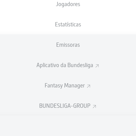
Jogadores
NACIONALIDADE
18.12.1998
ALTURA
PESO
GHA
, DEU
27 ANOS
182 CM
80 KG
Estatísticas
Emissoras
Aplicativo da Bundesliga
Fantasy Manager
ÍSTICAS DA TEMPORADA 202
BUNDESLIGA-GROUP
Faltas
TAS
ANHAS