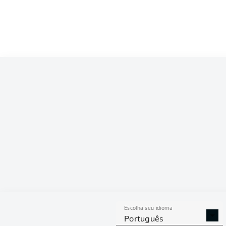
Competition
Bundesliga 2
Season
2026/2027
ESTAT
Escolha seu idioma
DESARMES
DISPU
Português
REALIZADOS
ÁREAS G