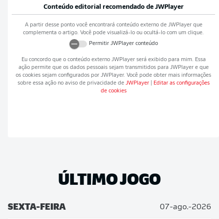
Conteúdo editorial recomendado de
JWPlayer
A partir desse ponto você encontrará conteúdo externo de
JWPlayer
que
complementa o artigo. Você pode visualizá-lo ou ocultá-lo com um clique.
Permitir
JWPlayer
conteúdo
Eu concordo que o conteúdo externo
JWPlayer
será exibido para mim. Essa
ação permite que os dados pessoais sejam transmitidos para
JWPlayer
e que
os cookies sejam configurados por
JWPlayer
. Você pode obter mais informações
sobre essa ação no aviso de privacidade de
JWPlayer
|
Editar as configurações
de cookies
ÚLTIMO JOGO
SEXTA-FEIRA
07-ago.-2026