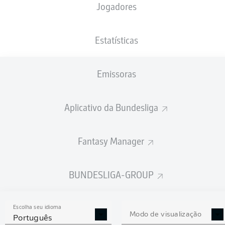
Jogadores
NACIONALIDADE
PESO
01.05.2006
ALTURA
DEU
, EST
80
20 ANOS
187 CM
KG
Estatísticas
Emissoras
Competition
Bundesliga 2
Aplicativo da Bundesliga
Season
2026/2027
Fantasy Manager
BUNDESLIGA-GROUP
ESTATÍSTICAS DA
TEMPORADA 2026/2027
Escolha seu idioma
Modo de visualização
Português