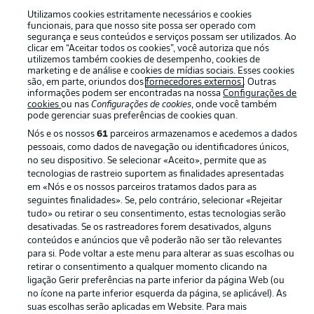
Utilizamos cookies estritamente necessários e cookies
funcionais, para que nosso site possa ser operado com
segurança e seus conteúdos e serviços possam ser utilizados. Ao
clicar em “Aceitar todos os cookies”, você autoriza que nós
utilizemos também cookies de desempenho, cookies de
marketing e de análise e cookies de mídias sociais. Esses cookies
são, em parte, oriundos dos
fornecedores externos
. Outras
informações podem ser encontradas na nossa
Configurações de
cookies
ou nas
Configurações de cookies
, onde você também
Publicidade
Avisos legais
pode gerenciar suas preferências de cookies quan.
Gerir preferências
Aviso de privacidade
Nós e os nossos
61
parceiros armazenamos e acedemos a dados
pessoais, como dados de navegação ou identificadores únicos,
Termos de uso
Trabalhe conosco
no seu dispositivo. Se selecionar «Aceito», permite que as
tecnologias de rastreio suportem as finalidades apresentadas
Marca
Contato
em «Nós e os nossos parceiros tratamos dados para as
Jogadores
seguintes finalidades». Se, pelo contrário, selecionar «Rejeitar
tudo» ou retirar o seu consentimento, estas tecnologias serão
desativadas. Se os rastreadores forem desativados, alguns
conteúdos e anúncios que vê poderão não ser tão relevantes
para si. Pode voltar a este menu para alterar as suas escolhas ou
retirar o consentimento a qualquer momento clicando na
ligação Gerir preferências na parte inferior da página Web (ou
no ícone na parte inferior esquerda da página, se aplicável). As
suas escolhas serão aplicadas em Website. Para mais