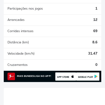
Participações nos jogos
1
Arrancadas
12
Corridas intensas
69
Distância (km)
8.6
Velocidade (km/h)
31.47
Cruzamentos
0
MAIS BUNDESLIGA NO APP!
APP STORE
GOOGLE PLAY