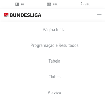
2BL
BL
VBL
SOUFIAN
Página Inicial
GOURAM
33
Programação e Resultados
Tabela
MEIO-CAMPO
Clubes
HERTHA BERLIN
ESTATÍSTICAS DA TEMPORADA 2026/2027
GOLS
COMP
Ao vivo