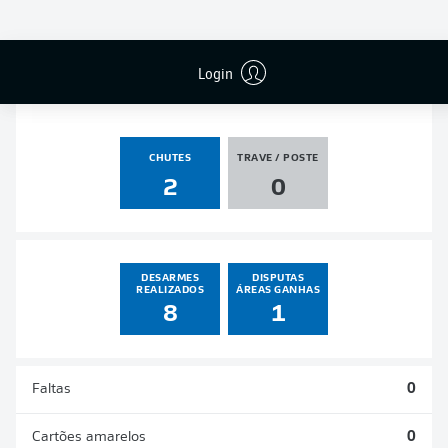
PÊNALTIS
GOLS
ASSISTÊNCIAS
PÊNALTIS
MARCADOS
0
1
0
0
Login
CHUTES
TRAVE / POSTE
2
0
DESARMES
DISPUTAS
REALIZADOS
ÁREAS GANHAS
8
1
Faltas
0
Cartões amarelos
0