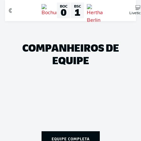
BOC
BSC
0
1
Liveti
COMPANHEIROS DE
EQUIPE
EQUIPE COMPLETA