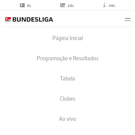
2BL
BL
VBL
SIMON
Página Inicial
SPARI
30
Programação e Resultados
Tabela
GOLEIRO
Clubes
ST. PAULI
ESTATÍSTICAS DA TEMPORADA 2025/2026
GOLS
Ao vivo