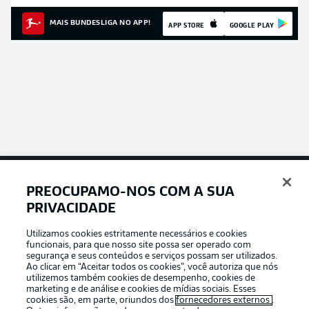
MAIS BUNDESLIGA NO APP!
APP STORE
GOOGLE PLAY
PREOCUPAMO-NOS COM A SUA
Football as it’s meant to be
PRIVACIDADE
Utilizamos cookies estritamente necessários e cookies
funcionais, para que nosso site possa ser operado com
segurança e seus conteúdos e serviços possam ser utilizados.
Ao clicar em “Aceitar todos os cookies”, você autoriza que nós
APLICATIVO DA BUNDESLIGA
utilizemos também cookies de desempenho, cookies de
marketing e de análise e cookies de mídias sociais. Esses
cookies são, em parte, oriundos dos
fornecedores externos
.