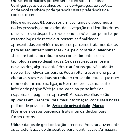
Outras informações podem ser encontradas na nossa
Configurações de cookies
ou nas
Configurações de cookies
,
onde você também pode gerenciar suas preferências de
Oferecido por
cookies quan.
Nós e os nossos
61
parceiros armazenamos e acedemos a
dados pessoais, como dados de navegação ou identificadores
únicos, no seu dispositivo. Se selecionar «Aceito», permite que
as tecnologias de rastreio suportem as finalidades
apresentadas em «Nós e os nossos parceiros tratamos dados
para as seguintes finalidades». Se, pelo contrário, selecionar
«Rejeitar tudo» ou retirar o seu consentimento, estas
tecnologias serão desativadas. Se os rastreadores forem
desativados, alguns conteúdos e anúncios que vê poderão
não ser tão relevantes para si. Pode voltar a este menu para
alterar as suas escolhas ou retirar o consentimento a qualquer
Publicidade
Avisos legais
momento clicando na ligação Gerir preferências na parte
inferior da página Web (ou no ícone na parte inferior
Gerir preferências
Aviso de privacidade
esquerda da página, se aplicável). As suas escolhas serão
aplicadas em Website. Para mais informação, consulte a nossa
Termos de uso
Trabalhe conosco
política de privacidade.
Aviso de privacidade
Marca
Marca
Contato
Nós e os nossos parceiros tratamos os dados para
fornecermos:
Jogadores
Utilizar dados de geolocalização precisos. Procurar ativamente
as características do dispositivo para identificação. Armazenar