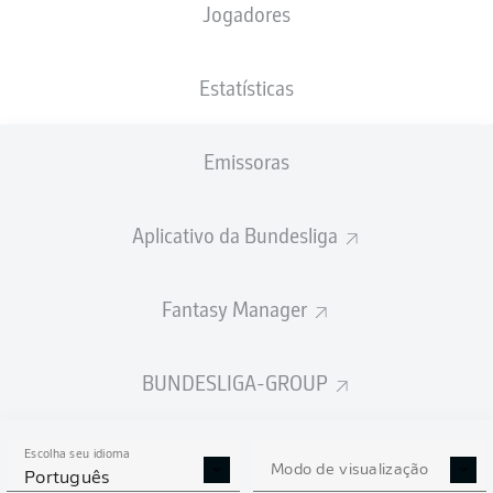
Jogadores
PESO
NACIONALIDADE
16.06.2002
ALTURA
89
AUT
24 ANOS
196 CM
KG
Estatísticas
Emissoras
Competition
Bundesliga 2
Aplicativo da Bundesliga
Season
Fantasy Manager
BUNDESLIGA-GROUP
ESTATÍSTICAS DA
TEMPORADA 2025/2026
Escolha seu idioma
Modo de visualização
Português