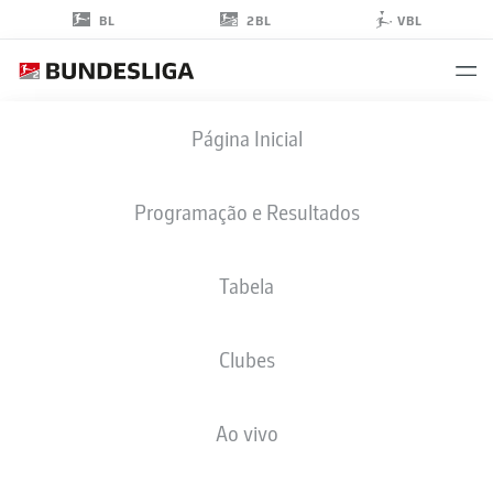
2BL
BL
VBL
SAMUEL
Página Inicial
BAMBA
18
Programação e Resultados
Tabela
ATACANTE
Clubes
BOCHUM
ESTATÍSTICAS DA TEMPORADA 2024/2025
GOLS
Ao vivo