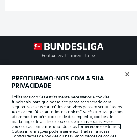
Football as it’s meant to be
PREOCUPAMO-NOS COM A SUA
PRIVACIDADE
APLICATIVO DA BUNDESLIGA
Utilizamos cookies estritamente necessários e cookies
funcionais, para que nosso site possa ser operado com
segurança e seus conteúdos e serviços possam ser utilizados.
Ao clicar em “Aceitar todos os cookies”, você autoriza que nós
utilizemos também cookies de desempenho, cookies de
Oferecido por
marketing e de análise e cookies de mídias sociais. Esses
cookies são, em parte, oriundos dos
fornecedores externos
.
Outras informações podem ser encontradas na nossa
Configurações de cookies
ou nas
Configurações de cookies
,