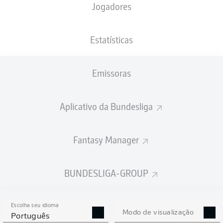
Jogadores
NACIONALIDADE
PESO
13.02.2004
ALTURA
DEU
, COD
70
22 ANOS
179 CM
KG
Estatísticas
Emissoras
Competition
Bundesliga 2
Aplicativo da Bundesliga
Season
Fantasy Manager
BUNDESLIGA-GROUP
ESTATÍSTICAS DA
TEMPORADA 2024/2025
Escolha seu idioma
Modo de visualização
Português