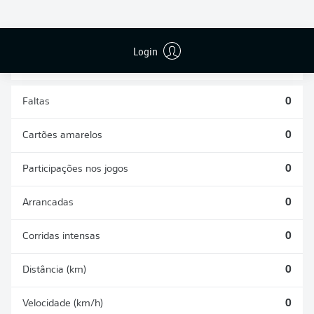
DESARMES
DISPUTAS
REALIZADOS
ÁREAS GANHAS
0
0
Login
Faltas
0
Cartões amarelos
0
Participações nos jogos
0
Arrancadas
0
Corridas intensas
0
Distância (km)
0
Velocidade (km/h)
0