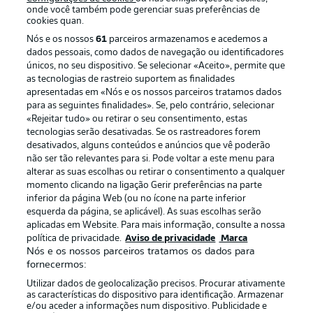
onde você também pode gerenciar suas preferências de
cookies quan.
Nós e os nossos
61
parceiros armazenamos e acedemos a
dados pessoais, como dados de navegação ou identificadores
únicos, no seu dispositivo. Se selecionar «Aceito», permite que
as tecnologias de rastreio suportem as finalidades
apresentadas em «Nós e os nossos parceiros tratamos dados
para as seguintes finalidades». Se, pelo contrário, selecionar
«Rejeitar tudo» ou retirar o seu consentimento, estas
Publicidade
Avisos legais
tecnologias serão desativadas. Se os rastreadores forem
Gerir preferências
Aviso de privacidade
desativados, alguns conteúdos e anúncios que vê poderão
não ser tão relevantes para si. Pode voltar a este menu para
Termos de uso
Trabalhe conosco
alterar as suas escolhas ou retirar o consentimento a qualquer
momento clicando na ligação Gerir preferências na parte
Marca
Contato
inferior da página Web (ou no ícone na parte inferior
Jogadores
esquerda da página, se aplicável). As suas escolhas serão
aplicadas em Website. Para mais informação, consulte a nossa
política de privacidade.
Aviso de privacidade
Marca
Nós e os nossos parceiros tratamos os dados para
fornecermos:
Utilizar dados de geolocalização precisos. Procurar ativamente
as características do dispositivo para identificação. Armazenar
e/ou aceder a informações num dispositivo. Publicidade e