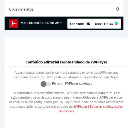
Cruzamentos
0
MAIS BUNDESLIGA NO APP!
APP STORE
GOOGLE PLAY
Conteúdo editorial recomendado de
JWPlayer
A partir desse ponto você encontrará conteúdo externo de
JWPlayer
que
complementa o artigo. Você pode visualizá-lo ou ocultá-lo com um clique.
Permitir
JWPlayer
conteúdo
Eu concordo que o conteúdo externo
JWPlayer
será exibido para mim. Essa
ação permite que os dados pessoais sejam transmitidos para
JWPlayer
e que
os cookies sejam configurados por
JWPlayer
. Você pode obter mais informações
sobre essa ação no aviso de privacidade de
JWPlayer
|
Editar as configurações
de cookies