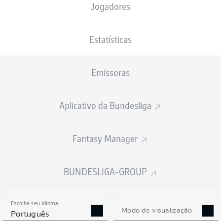
Jogadores
NACIONALIDADE
PESO
13.02.2006
ALTURA
DEU
, POL
95
20 ANOS
195 CM
KG
Estatísticas
Emissoras
Competition
Bundesliga 2
Aplicativo da Bundesliga
Season
2025/2026
Fantasy Manager
BUNDESLIGA-GROUP
ESTATÍSTICAS DA
TEMPORADA 2025/2026
Escolha seu idioma
Modo de visualização
Português