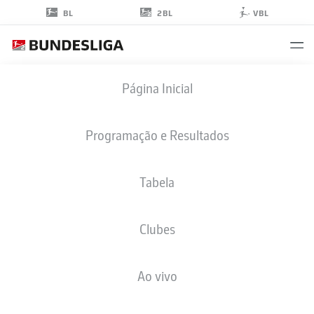
2BL
BL
VBL
ROBIN
Página Inicial
LISEWSKI
34
Programação e Resultados
Tabela
GOLEIRO
Clubes
NUREMBERG
ESTATÍSTICAS DA TEMPORADA 2025/2026
GOLS
Ao vivo