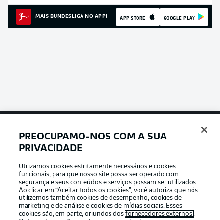
MAIS BUNDESLIGA NO APP!
APP STORE
GOOGLE PLAY
PREOCUPAMO-NOS COM A SUA
Football as it’s meant to be
PRIVACIDADE
Utilizamos cookies estritamente necessários e cookies
funcionais, para que nosso site possa ser operado com
segurança e seus conteúdos e serviços possam ser utilizados.
Ao clicar em “Aceitar todos os cookies”, você autoriza que nós
APLICATIVO DA BUNDESLIGA
utilizemos também cookies de desempenho, cookies de
marketing e de análise e cookies de mídias sociais. Esses
cookies são, em parte, oriundos dos
fornecedores externos
.