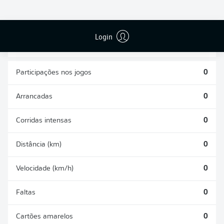
CHUTES
PASSES
GOLS CONTRA
DEFENDIDOS
REALIZADOS
0
0
0
Login
Participações nos jogos
0
Arrancadas
0
Corridas intensas
0
Distância (km)
0
Velocidade (km/h)
0
Faltas
0
Cartões amarelos
0