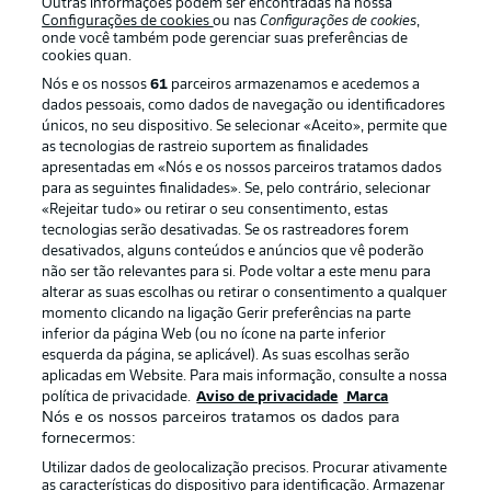
Outras informações podem ser encontradas na nossa
Configurações de cookies
ou nas
Configurações de cookies
,
onde você também pode gerenciar suas preferências de
Oferecido por
cookies quan.
Nós e os nossos
61
parceiros armazenamos e acedemos a
dados pessoais, como dados de navegação ou identificadores
únicos, no seu dispositivo. Se selecionar «Aceito», permite que
as tecnologias de rastreio suportem as finalidades
apresentadas em «Nós e os nossos parceiros tratamos dados
para as seguintes finalidades». Se, pelo contrário, selecionar
«Rejeitar tudo» ou retirar o seu consentimento, estas
tecnologias serão desativadas. Se os rastreadores forem
desativados, alguns conteúdos e anúncios que vê poderão
não ser tão relevantes para si. Pode voltar a este menu para
alterar as suas escolhas ou retirar o consentimento a qualquer
Publicidade
Avisos legais
momento clicando na ligação Gerir preferências na parte
inferior da página Web (ou no ícone na parte inferior
Gerir preferências
Aviso de privacidade
esquerda da página, se aplicável). As suas escolhas serão
aplicadas em Website. Para mais informação, consulte a nossa
Termos de uso
Trabalhe conosco
política de privacidade.
Aviso de privacidade
Marca
Marca
Contato
Nós e os nossos parceiros tratamos os dados para
fornecermos:
Jogadores
Utilizar dados de geolocalização precisos. Procurar ativamente
as características do dispositivo para identificação. Armazenar