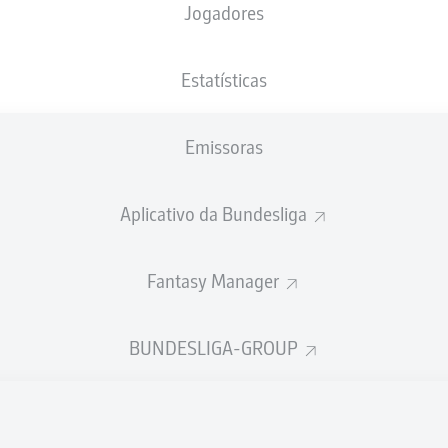
Jogadores
NACIONALIDADE
09.02.2005
ALTURA
PESO
DEU
21 ANOS
198 CM
90 KG
Estatísticas
Emissoras
Aplicativo da Bundesliga
Fantasy Manager
ÍSTICAS DA TEMPORADA 202
BUNDESLIGA-GROUP
Participações nos jogos
PASSES
REALIZADOS