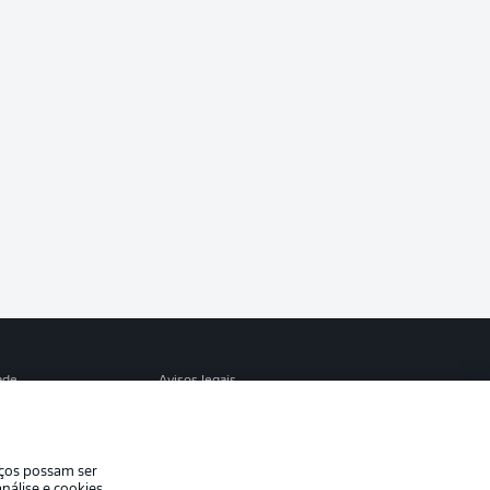
ade
Avisos legais
eferências
Aviso de privacidade
de uso
Trabalhe conosco
iços possam ser
Contato
nálise e cookies