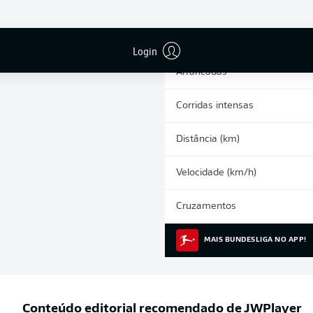
0
Cartões amarelos
Participações nos jogos
Login
Arrancadas
Corridas intensas
Distância (km)
Velocidade (km/h)
Cruzamentos
MAIS BUNDESLIGA NO APP!
Conteúdo editorial recomendado de
JWPlayer