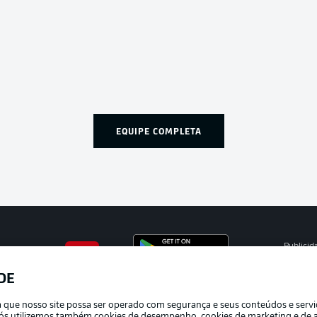
EQUIPE COMPLETA
Publicid
Gerir pr
DE
APLICATIVO DA BUNDESLIGA
Termos 
ra que nosso site possa ser operado com segurança e seus conteúdos e serv
Marca
e nós utilizemos também cookies de desempenho, cookies de marketing e de a