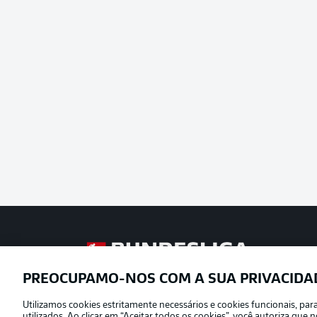
Football as it’s meant to be
PREOCUPAMO-NOS COM A SUA PRIVACIDA
Utilizamos cookies estritamente necessários e cookies funcionais, pa
Oferecido por
utilizados. Ao clicar em “Aceitar todos os cookies”, você autoriza qu