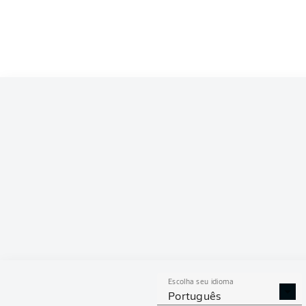
Competition
Bundesliga 2
Season
2026/2027
ESTAT
Escolha seu idioma
DISPU
DESARMES
ÁRE
Português
REALIZADOS
GAN