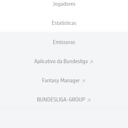
Jogadores
NACIONALIDADE
22.11.2005
ALTURA
PESO
DEU
, GNQ
20 ANOS
178 CM
73 KG
Estatísticas
Emissoras
Aplicativo da Bundesliga
Fantasy Manager
ÍSTICAS DA TEMPORADA 202
BUNDESLIGA-GROUP
Faltas
TAS
AS
HAS