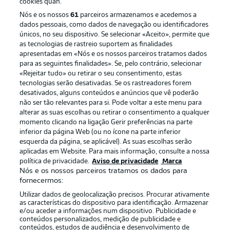
cookies quan.
Nós e os nossos
61
parceiros armazenamos e acedemos a
dados pessoais, como dados de navegação ou identificadores
únicos, no seu dispositivo. Se selecionar «Aceito», permite que
as tecnologias de rastreio suportem as finalidades
apresentadas em «Nós e os nossos parceiros tratamos dados
para as seguintes finalidades». Se, pelo contrário, selecionar
«Rejeitar tudo» ou retirar o seu consentimento, estas
Publicidade
Avisos legais
tecnologias serão desativadas. Se os rastreadores forem
Gerir preferências
Aviso de privacidade
desativados, alguns conteúdos e anúncios que vê poderão
não ser tão relevantes para si. Pode voltar a este menu para
Termos de uso
Trabalhe conosco
alterar as suas escolhas ou retirar o consentimento a qualquer
momento clicando na ligação Gerir preferências na parte
Marca
Contato
inferior da página Web (ou no ícone na parte inferior
Jogadores
esquerda da página, se aplicável). As suas escolhas serão
aplicadas em Website. Para mais informação, consulte a nossa
política de privacidade.
Aviso de privacidade
Marca
Nós e os nossos parceiros tratamos os dados para
fornecermos:
Utilizar dados de geolocalização precisos. Procurar ativamente
as características do dispositivo para identificação. Armazenar
e/ou aceder a informações num dispositivo. Publicidade e
conteúdos personalizados, medição de publicidade e
conteúdos, estudos de audiência e desenvolvimento de