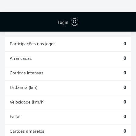
CHUTES
PASSES
GOLS CONTRA
DEFENDIDOS
REALIZADOS
0
0
0
Login
Participações nos jogos
0
Arrancadas
0
Corridas intensas
0
Distância (km)
0
Velocidade (km/h)
0
Faltas
0
Cartões amarelos
0