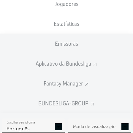
Jogadores
PESO
NACIONALIDADE
24.06.2003
ALTURA
78
DEU
23 ANOS
186 CM
KG
Estatísticas
Emissoras
Competition
Bundesliga 2
Aplicativo da Bundesliga
Season
2026/2027
Fantasy Manager
BUNDESLIGA-GROUP
ESTATÍSTICAS DA
TEMPORADA 2026/2027
Escolha seu idioma
Modo de visualização
Português