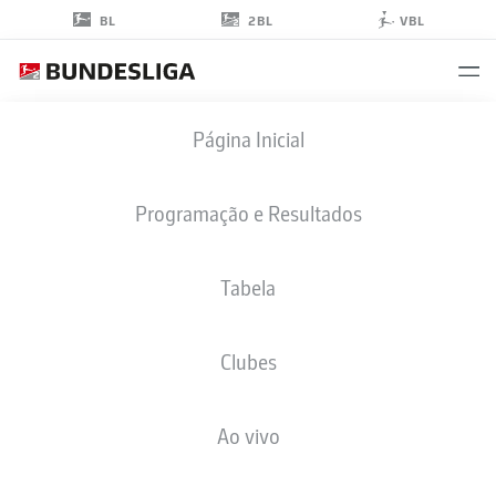
2BL
BL
VBL
NOAH
Página Inicial
KRUTH
30
Programação e Resultados
Tabela
GOLEIRO
Clubes
MAGDEBURG
ESTATÍSTICAS DA TEMPORADA 2026/2027
GOLS
COMP
Ao vivo