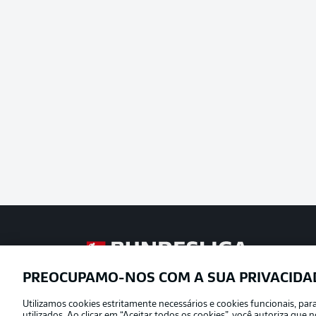
Football as it’s meant to be
PREOCUPAMO-NOS COM A SUA PRIVACIDA
Utilizamos cookies estritamente necessários e cookies funcionais, pa
Oferecido por
utilizados. Ao clicar em “Aceitar todos os cookies”, você autoriza qu