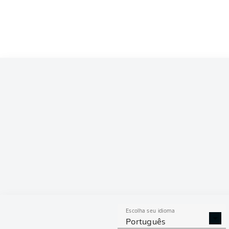
Competition
Bundesliga 2
Season
2026/2027
ESTAT
Escolha seu idioma
DESARMES
DISPU
Português
REALIZADOS
ÁREAS G