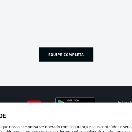
EQUIPE COMPLETA
Publicid
Gerir pr
DE
APLICATIVO DA BUNDESLIGA
Termos 
ra que nosso site possa ser operado com segurança e seus conteúdos e serv
Marca
e nós utilizemos também cookies de desempenho, cookies de marketing e de a