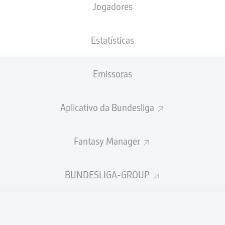
Jogadores
NACIONALIDADE
13.04.2001
ALTURA
PESO
DEU
25 ANOS
180 CM
73 KG
Estatísticas
Emissoras
Aplicativo da Bundesliga
Fantasy Manager
ÍSTICAS DA TEMPORADA 202
BUNDESLIGA-GROUP
Faltas
TAS
ANHAS