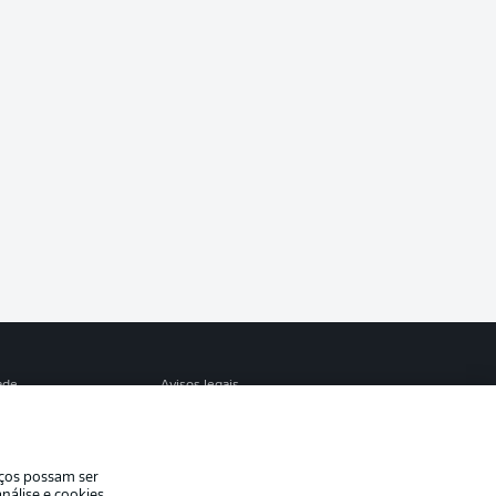
ade
Avisos legais
eferências
Aviso de privacidade
de uso
Trabalhe conosco
iços possam ser
Contato
nálise e cookies