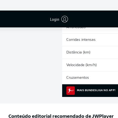
0
Cartões amarelos
Participações nos jogos
Login
Arrancadas
Corridas intensas
Distância (km)
Velocidade (km/h)
Cruzamentos
MAIS BUNDESLIGA NO APP!
Conteúdo editorial recomendado de
JWPlayer